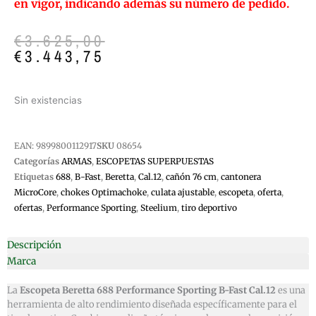
en vigor, indicando además su número de pedido.
El
El
€
3.625,00
precio
precio
€
3.443,75
original
actual
era:
es:
€3.625,00.
€3.443,75.
Sin existencias
EAN:
9899800112917
SKU
08654
Categorías
ARMAS
,
ESCOPETAS SUPERPUESTAS
Etiquetas
688
,
B-Fast
,
Beretta
,
Cal.12
,
cañón 76 cm
,
cantonera
MicroCore
,
chokes Optimachoke
,
culata ajustable
,
escopeta
,
oferta
,
ofertas
,
Performance Sporting
,
Steelium
,
tiro deportivo
Descripción
Marca
La
Escopeta Beretta 688 Performance Sporting B-Fast Cal.12
es una
herramienta de alto rendimiento diseñada específicamente para el