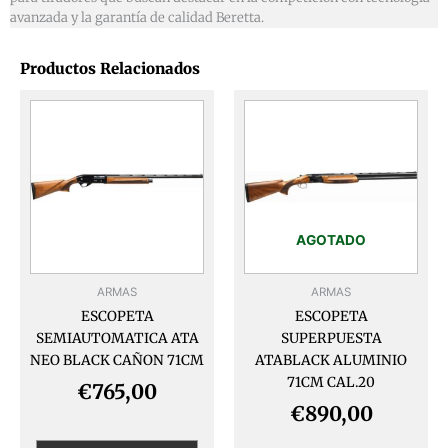
avanzada y la garantía de calidad Beretta.
Productos Relacionados
Este
Este
producto
produ
tiene
tiene
múltiples
múlti
variantes.
varia
Las
Las
opciones
opcio
AGOTADO
se
se
pueden
pued
ARMAS
ARMAS
elegir
elegir
ESCOPETA
ESCOPETA
en
en
SEMIAUTOMATICA ATA
SUPERPUESTA
la
la
NEO BLACK CAÑON 71CM
ATABLACK ALUMINIO
página
págin
71CM CAL.20
de
de
€
765,00
producto
produ
€
890,00