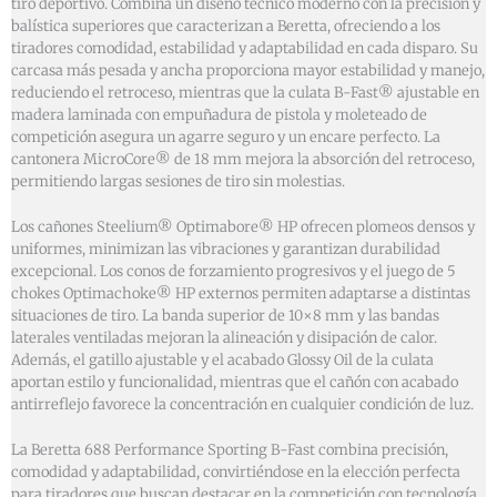
tiro deportivo. Combina un diseño técnico moderno con la precisión y
balística superiores que caracterizan a Beretta, ofreciendo a los
tiradores comodidad, estabilidad y adaptabilidad en cada disparo. Su
carcasa más pesada y ancha proporciona mayor estabilidad y manejo,
reduciendo el retroceso, mientras que la culata B-Fast® ajustable en
madera laminada con empuñadura de pistola y moleteado de
competición asegura un agarre seguro y un encare perfecto. La
cantonera MicroCore® de 18 mm mejora la absorción del retroceso,
permitiendo largas sesiones de tiro sin molestias.
Los cañones Steelium® Optimabore® HP ofrecen plomeos densos y
uniformes, minimizan las vibraciones y garantizan durabilidad
excepcional. Los conos de forzamiento progresivos y el juego de 5
chokes Optimachoke® HP externos permiten adaptarse a distintas
situaciones de tiro. La banda superior de 10×8 mm y las bandas
laterales ventiladas mejoran la alineación y disipación de calor.
Además, el gatillo ajustable y el acabado Glossy Oil de la culata
aportan estilo y funcionalidad, mientras que el cañón con acabado
antirreflejo favorece la concentración en cualquier condición de luz.
La Beretta 688 Performance Sporting B-Fast combina precisión,
comodidad y adaptabilidad, convirtiéndose en la elección perfecta
para tiradores que buscan destacar en la competición con tecnología