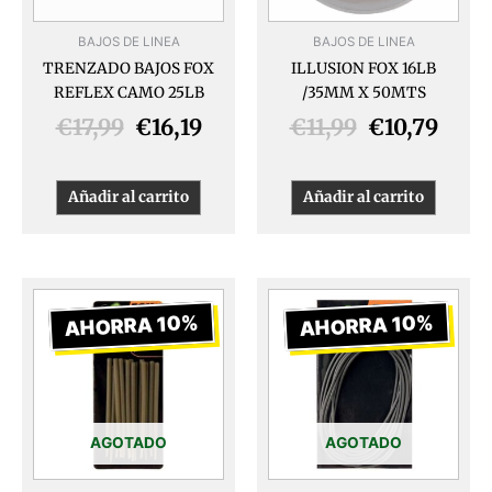
BAJOS DE LINEA
BAJOS DE LINEA
TRENZADO BAJOS FOX
ILLUSION FOX 16LB
REFLEX CAMO 25LB
/35MM X 50MTS
€
17,99
€
16,19
€
11,99
€
10,79
Añadir al carrito
Añadir al carrito
El
El
El
El
precio
precio
precio
preci
AHORRA 10%
AHORRA 10%
original
actual
original
actua
era:
es:
era:
es:
€5,99.
€5,39.
€6,99.
€6,29
AGOTADO
AGOTADO