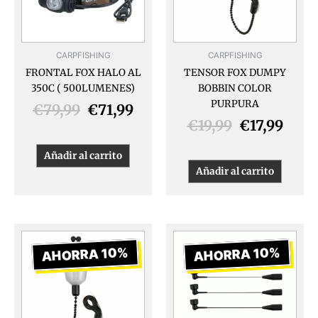
CARPFISHING
CARPFISHING
FRONTAL FOX HALO AL
TENSOR FOX DUMPY
350C ( 500LUMENES)
BOBBIN COLOR
PURPURA
€
79,99
€
71,99
€
19,99
€
17,99
Añadir al carrito
Añadir al carrito
El
El
El
El
precio
precio
precio
preci
AHORRA 10%
AHORRA 10%
original
actual
original
actua
era:
es:
era:
es:
€19,99.
€17,99.
€8,30.
€7,47