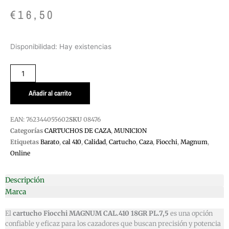
€
16,50
CARTUCHO
Disponibilidad:
Hay existencias
FIOCCHI
CAZA
CAL.410
18GR
Añadir al carrito
PL.7,5
MAGNUM
EAN:
762344055602
SKU
08476
cantidad
Categorías
CARTUCHOS DE CAZA
,
MUNICION
Etiquetas
Barato
,
cal 410
,
Calidad
,
Cartucho
,
Caza
,
Fiocchi
,
Magnum
,
Online
Descripción
Marca
El
cartucho Fiocchi MAGNUM CAL.410 18GR PL.7,5
es una opción
confiable y eficaz para los cazadores que buscan precisión y potencia