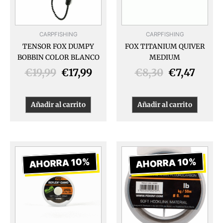
CARPFISHING
CARPFISHING
TENSOR FOX DUMPY
FOX TITANIUM QUIVER
BOBBIN COLOR BLANCO
MEDIUM
€
19,99
€
17,99
€
8,30
€
7,47
Añadir al carrito
Añadir al carrito
El
El
El
El
precio
precio
precio
prec
AHORRA 10%
AHORRA 10%
original
actual
original
actua
era:
es:
era:
es:
€17,99.
€16,19.
€11,99.
€10,7