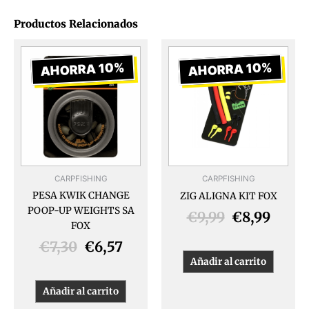
Productos Relacionados
El
El
El
El
precio
precio
precio
preci
AHORRA 10%
AHORRA 10%
original
actual
original
actua
era:
es:
era:
es:
€7,30.
€6,57.
€9,99.
€8,99
CARPFISHING
CARPFISHING
PESA KWIK CHANGE
ZIG ALIGNA KIT FOX
POOP-UP WEIGHTS SA
€
9,99
€
8,99
FOX
€
7,30
€
6,57
Añadir al carrito
Añadir al carrito