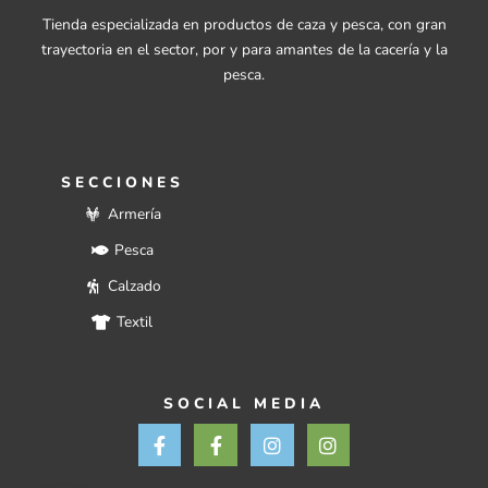
Tienda especializada en productos de caza y pesca, con gran
trayectoria en el sector, por y para amantes de la cacería y la
pesca.
SECCIONES
Armería
Pesca
Calzado
Textil
SOCIAL MEDIA
F
F
I
I
a
a
n
n
c
c
s
s