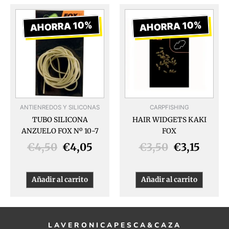
El
El
El
El
precio
precio
precio
preci
AHORRA 10%
AHORRA 10%
original
actual
original
actua
era:
es:
era:
es:
€4,50.
€4,05.
€3,50.
€3,15.
ANTIENREDOS Y SILICONAS
CARPFISHING
TUBO SILICONA
HAIR WIDGETS KAKI
ANZUELO FOX Nº 10-7
FOX
€
4,50
€
4,05
€
3,50
€
3,15
Añadir al carrito
Añadir al carrito
LAVERONICAPESCA&CAZA