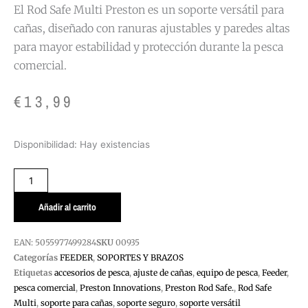
El Rod Safe Multi Preston es un soporte versátil para
cañas, diseñado con ranuras ajustables y paredes altas
para mayor estabilidad y protección durante la pesca
comercial.
€
13,99
SOPORTE
Disponibilidad:
Hay existencias
CAÑAS
MULTI
PRESTON
cantidad
Añadir al carrito
EAN:
5055977499284
SKU
00935
Categorías
FEEDER
,
SOPORTES Y BRAZOS
Etiquetas
accesorios de pesca
,
ajuste de cañas
,
equipo de pesca
,
Feeder
,
pesca comercial
,
Preston Innovations
,
Preston Rod Safe.
,
Rod Safe
Multi
,
soporte para cañas
,
soporte seguro
,
soporte versátil