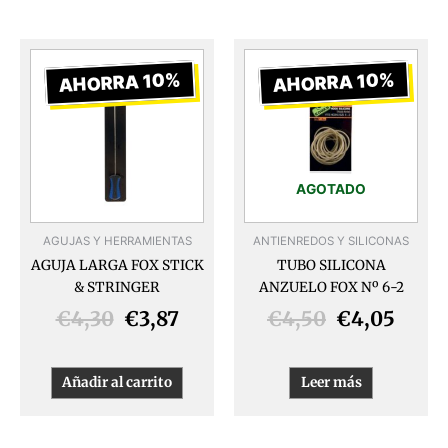
El
El
El
El
precio
precio
precio
preci
AHORRA 10%
AHORRA 10%
original
actual
original
actua
era:
es:
era:
es:
€4,30.
€3,87.
€4,50.
€4,05
AGOTADO
AGUJAS Y HERRAMIENTAS
ANTIENREDOS Y SILICONAS
AGUJA LARGA FOX STICK
TUBO SILICONA
& STRINGER
ANZUELO FOX Nº 6-2
€
4,30
€
3,87
€
4,50
€
4,05
Añadir al carrito
Leer más