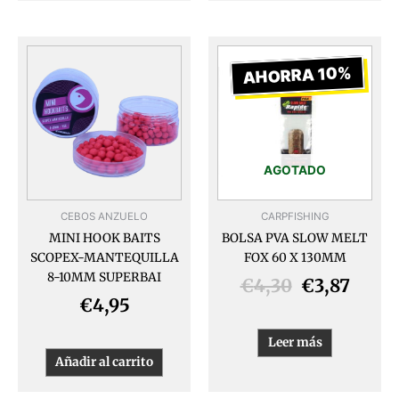
El
El
precio
preci
AHORRA 10%
original
actua
era:
es:
€4,30.
€3,87
AGOTADO
CEBOS ANZUELO
CARPFISHING
MINI HOOK BAITS
BOLSA PVA SLOW MELT
SCOPEX-MANTEQUILLA
FOX 60 X 130MM
8-10MM SUPERBAI
€
4,30
€
3,87
€
4,95
Leer más
Añadir al carrito