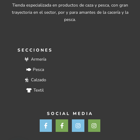
Tienda especializada en productos de caza y pesca, con gran
trayectoria en el sector, por y para amantes de la cacería y la
pesca.
SECCIONES
Armería
Pesca
Calzado
Textil
SOCIAL MEDIA
F
F
I
I
a
a
n
n
c
c
s
s
e
e
t
t