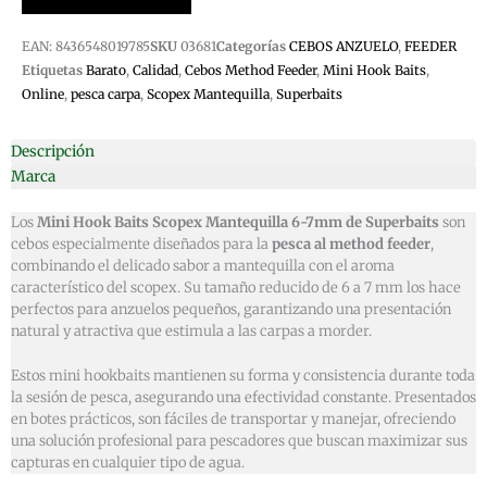
6-
7MM
EAN:
8436548019785
SKU
03681
Categorías
CEBOS ANZUELO
,
FEEDER
SUPERBAIT
Etiquetas
Barato
,
Calidad
,
Cebos Method Feeder
,
Mini Hook Baits
,
cantidad
Online
,
pesca carpa
,
Scopex Mantequilla
,
Superbaits
Descripción
Marca
Los
Mini Hook Baits Scopex Mantequilla 6-7mm de Superbaits
son
cebos especialmente diseñados para la
pesca al method feeder
,
combinando el delicado sabor a mantequilla con el aroma
característico del scopex. Su tamaño reducido de 6 a 7 mm los hace
perfectos para anzuelos pequeños, garantizando una presentación
natural y atractiva que estimula a las carpas a morder.
Estos mini hookbaits mantienen su forma y consistencia durante toda
la sesión de pesca, asegurando una efectividad constante. Presentados
en botes prácticos, son fáciles de transportar y manejar, ofreciendo
una solución profesional para pescadores que buscan maximizar sus
capturas en cualquier tipo de agua.