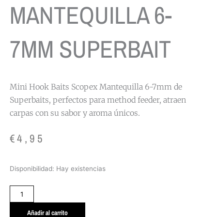
MANTEQUILLA 6-
7MM SUPERBAIT
Mini Hook Baits Scopex Mantequilla 6-7mm de
Superbaits, perfectos para method feeder, atraen
carpas con su sabor y aroma únicos.
€
4,95
MINI
Disponibilidad:
Hay existencias
HOOK
BAITS
SCOPEX
MANTEQUILLA
Añadir al carrito