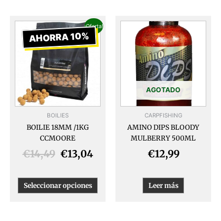
El
El
Este
¡Oferta!
producto
precio
precio
AHORRA 10%
tiene
original
actual
múltiples
era:
es:
variantes.
€14,49.
€13,04.
Las
opciones
AGOTADO
se
pueden
BOILIES
CARPFISHING
elegir
BOILIE 18MM /1KG
AMINO DIPS BLOODY
en
CCMOORE
MULBERRY 500ML
la
página
€
14,49
€
13,04
€
12,99
de
producto
Seleccionar opciones
Leer más