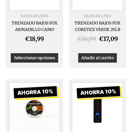
se
pueden
BAJOS DE LINEA
BAJOS DE LINEA
elegir
TRENZADO BAJOS FOX
TRENZADO BAJOS FOX
en
ARMADILLO CAMO
CORETEX VERDE 25LB
la
página
€
18,99
€
18,99
€
17,09
de
producto
Seleccionar opciones
Añadir al carrito
El
El
El
El
precio
precio
precio
preci
AHORRA 10%
AHORRA 10%
original
actual
original
actua
era:
es:
era:
es:
€17,99.
€16,19.
€3,99.
€3,59