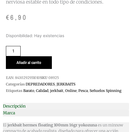
nerviosa estable en todo tipo de condiciones.
€
6,90
JERKBAITS
Disponibilidad:
Hay existencias
HERMES
FLOATING
100M,16GR
YOKOZUNA
Añadir al carrito
cantidad
EAN:
8430292931010
SKU
08925
Categorías
DEPREDADORES
,
JERKBAITS
Etiquetas
Barato
,
Calidad
,
jerkbait
,
Online
,
Pesca
,
Señuelos Spinning
Descripción
Marca
El
jerkbait hermes floating 100mm 16gr yokozuna
es un minnow
compacto de acabado realista, diseñado para ofrecer una acción