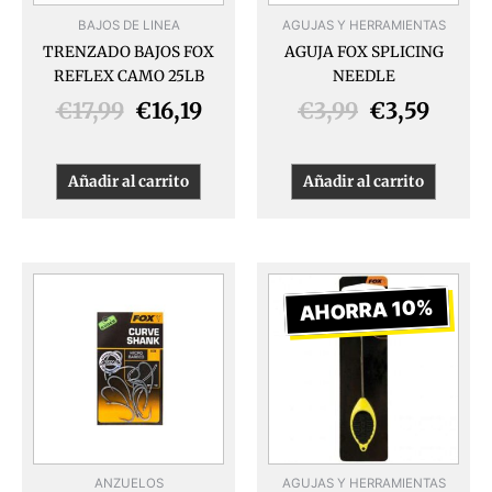
BAJOS DE LINEA
AGUJAS Y HERRAMIENTAS
TRENZADO BAJOS FOX
AGUJA FOX SPLICING
REFLEX CAMO 25LB
NEEDLE
€
17,99
€
16,19
€
3,99
€
3,59
Añadir al carrito
Añadir al carrito
El
El
Este
producto
precio
preci
AHORRA 10%
tiene
original
actua
múltiples
era:
es:
variantes.
€3,99.
€3,59
Las
opciones
se
pueden
ANZUELOS
AGUJAS Y HERRAMIENTAS
elegir