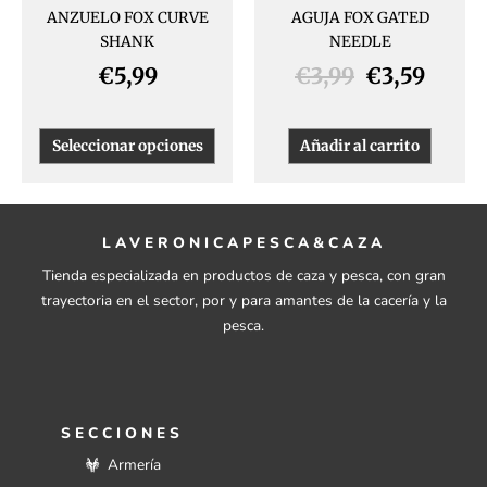
ANZUELO FOX CURVE
AGUJA FOX GATED
en
SHANK
NEEDLE
la
página
€
5,99
€
3,99
€
3,59
de
producto
Seleccionar opciones
Añadir al carrito
LAVERONICAPESCA&CAZA
Tienda especializada en productos de caza y pesca, con gran
trayectoria en el sector, por y para amantes de la cacería y la
pesca.
SECCIONES
Armería