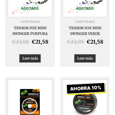
AGOTADO
AGOTADO
CARPFISHING
CARPFISHING
TENSOR FOX MINI
TENSOR FOX MINI
SWINGER PURPURA
SWINGER VERDE
€
23,98
€
21,58
€
23,98
€
21,58
Leer más
Leer más
El
El
Este
producto
precio
prec
AHORRA 10%
tiene
original
actu
múltiples
era:
es:
variantes.
€18,99.
€17,
Las
opciones