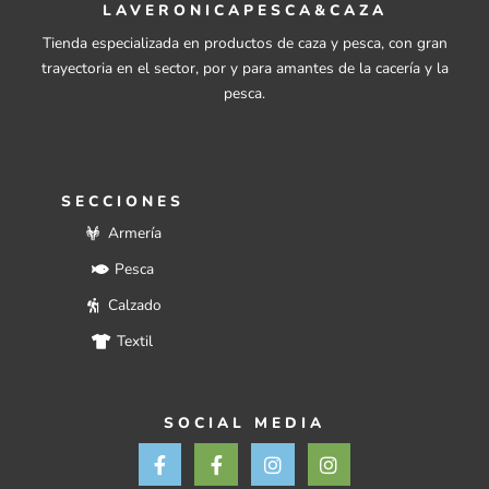
LAVERONICAPESCA&CAZA
Tienda especializada en productos de caza y pesca, con gran
trayectoria en el sector, por y para amantes de la cacería y la
pesca.
SECCIONES
Armería
Pesca
Calzado
Textil
SOCIAL MEDIA
F
F
I
I
a
a
n
n