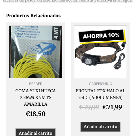
técnicas de pesca, ofreciendo una acción realista y efectiva en el agua.
Productos Relacionados
El
El
precio
prec
AHORRA 10%
original
actu
era:
es:
€79,99.
€71,
FEEDER
CARPFISHING
GOMA YUKI HUECA
FRONTAL FOX HALO AL
2,3MM X 5MTS
350C ( 500LUMENES)
AMARILLA
€
79,99
€
71,99
€
18,50
Añadir al carrito
Añadir al carrito