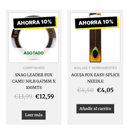
El
El
El
El
precio
precio
precio
preci
AHORRA 10%
AHORRA 10%
original
actual
original
actua
era:
es:
era:
es:
€13,99.
€12,59.
€4,50.
€4,05
AGOTADO
CARPFISHING
AGUJAS Y HERRAMIENTAS
SNAG LEADER FOX
AGUJA FOX EASY-SPLICE
CAMU 30LB 0,47MM X
NEEDLE
100MTS
€
4,50
€
4,05
€
13,99
€
12,59
Añadir al carrito
Leer más