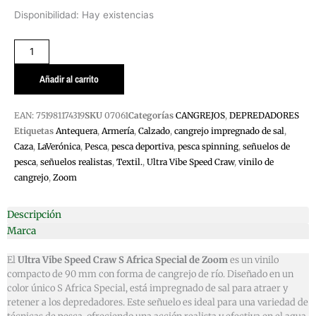
ULTRAVIBE
Disponibilidad:
Hay existencias
SPEED
CRAW
S
AFRICA
Añadir al carrito
SPECIAL
ZOOM
EAN:
751981174319
SKU
07061
Categorías
CANGREJOS
,
DEPREDADORES
cantidad
Etiquetas
Antequera
,
Armería
,
Calzado
,
cangrejo impregnado de sal
,
Caza
,
LaVerónica
,
Pesca
,
pesca deportiva
,
pesca spinning
,
señuelos de
pesca
,
señuelos realistas
,
Textil.
,
Ultra Vibe Speed Craw
,
vinilo de
cangrejo
,
Zoom
Descripción
Marca
El
Ultra Vibe Speed Craw S Africa Special de Zoom
es un vinilo
compacto de 90 mm con forma de cangrejo de río. Diseñado en un
color único S Africa Special, está impregnado de sal para atraer y
retener a los depredadores. Este señuelo es ideal para una variedad de