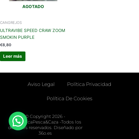
AGOTADO
CANGREJOS
ULTRAVIBE SPEED CRAW ZOOM
SMOKIN PURPLE
€
8,80
Leer más
Aviso Legal
Política Privacidad
Política De Cookies
© Copyright 2026 -
LaVeronicaPesca&Caza -Todos los
derechos reservados. Diseñado por
36o.es