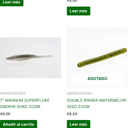
€
9,00
Leer más
Leer más
AGOTADO
DEPREDADORES
DEPREDADORES
7″ MAGNUM SUPERFLUKE
DOUBLE RINGER WATERMELON
SMOKIN SHAD ZOOM
SEED ZOOM
€
9,00
€
9,20
Añadir al carrito
Leer más