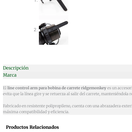
Descripción
Marca
El
line control arm para bobina de carrete ridgemonkey
es un accesori
evita que la línea gire y se retuerza al salir del carrete, manteniéndola r
Fabricado en resistente polipropileno, cuenta con una abrazadera exte
máxima compatibilidad y eficiencia.
Productos Relacionados