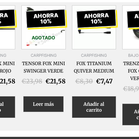
l
El
El
El
El
El
recio
precio
precio
precio
precio
precio
RA
AHORRA
AHORRA
A
%
10%
10%
riginal
actual
original
actual
original
actual
ra:
es:
era:
es:
era:
es:
23,98.
€21,58.
€23,98.
€21,58.
€8,30.
€7,47.
AGOTADO
ING
CARPFISHING
CARPFISHING
BAJO
X MINI
TENSOR FOX MINI
FOX TITANIUM
TRENZ
ROJO
SWINGER VERDE
QUIVER MEDIUM
FOX
VER
21,58
€
23,98
€
21,58
€
8,30
€
7,47
€
18,
al
Leer más
Añadir al
o
carrito
Añ
c