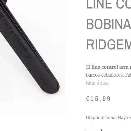
LINE C
BOBINA
RIDGE
El
line control ar
barcos cebadores. Fa
talla única.
€
15,99
LINE
Disponibilidad:
Hay ex
CONTROL