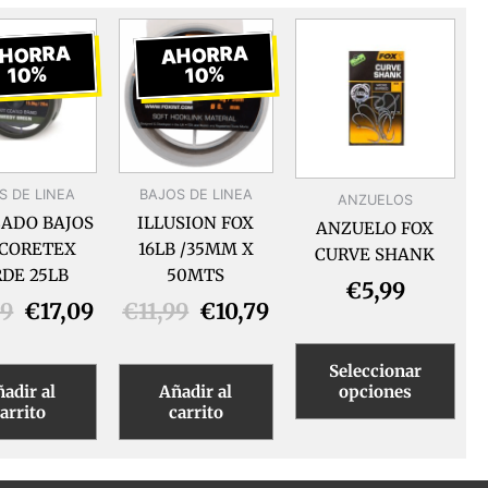
El
El
El
El
Este
precio
precio
precio
precio
pro
HORRA
AHORRA
tien
10%
10%
original
actual
original
actual
múlt
era:
es:
era:
es:
vari
€18,99.
€17,09.
€11,99.
€10,79.
Las
opc
S DE LINEA
BAJOS DE LINEA
ANZUELOS
se
ADO BAJOS
ILLUSION FOX
pue
ANZUELO FOX
 CORETEX
16LB /35MM X
eleg
CURVE SHANK
DE 25LB
50MTS
en
€
5,99
la
99
€
17,09
€
11,99
€
10,79
pág
de
Seleccionar
pro
opciones
adir al
Añadir al
arrito
carrito