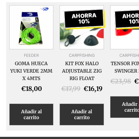
El
El
E
precio
precio
p
AHORRA
AHOR
10%
10
original
actual
o
era:
es:
e
€17,99.
€16,19.
€
FEEDER
CARPFISHING
CARPFISH
GOMA HUECA
KIT FOX HALO
TENSOR FO
YUKI VERDE 2MM
ADJUSTABLE ZIG
SWINGER 
X 4MTS
RIG FLOAT
€
23,98
€
€
18,00
€
17,99
€
16,19
Añadir 
carrit
Añadir al
Añadir al
carrito
carrito