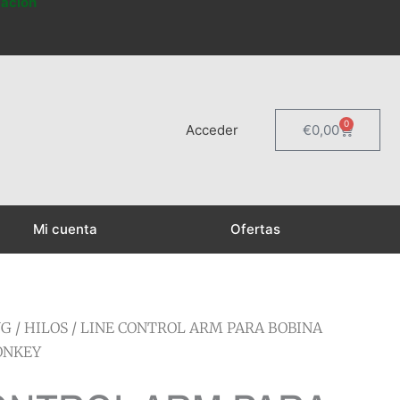
mación
0
Carrito
Acceder
€
0,00
Mi cuenta
Ofertas
NG
/
HILOS
/ LINE CONTROL ARM PARA BOBINA
ONKEY