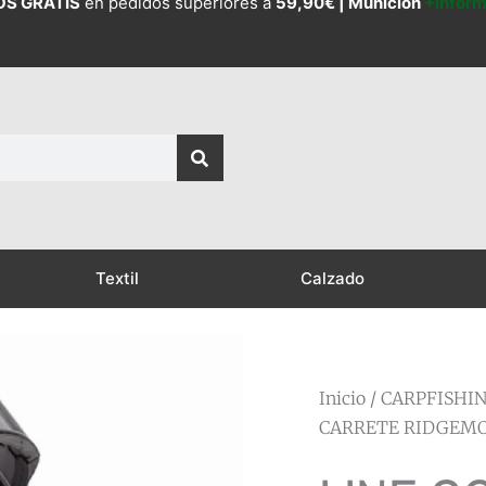
OS GRATIS
en pedidos superiores a
59,90€ |
Munición
+Infor
Textil
Calzado
Inicio
/
CARPFISHI
CARRETE RIDGEM