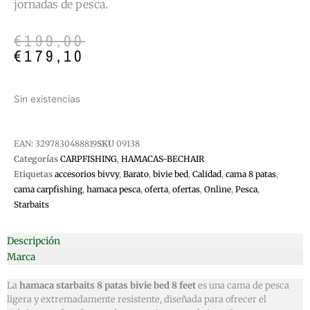
jornadas de pesca.
El
El
€
199,00
precio
precio
€
179,10
original
actual
era:
es:
€199,00.
€179,10.
Sin existencias
EAN:
3297830488819
SKU
09138
Categorías
CARPFISHING
,
HAMACAS-BECHAIR
Etiquetas
accesorios bivvy
,
Barato
,
bivie bed
,
Calidad
,
cama 8 patas
,
cama carpfishing
,
hamaca pesca
,
oferta
,
ofertas
,
Online
,
Pesca
,
Starbaits
Descripción
Marca
La
hamaca starbaits 8 patas bivie bed 8 feet
es una cama de pesca
ligera y extremadamente resistente, diseñada para ofrecer el