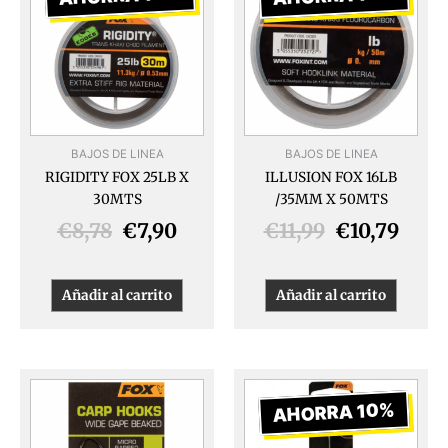
original
actual
original
actua
era:
es:
era:
es:
€8,78.
€7,90.
€11,99.
€10,7
BAJOS DE LINEA
BAJOS DE LINEA
RIGIDITY FOX 25LB X
ILLUSION FOX 16LB
30MTS
/35MM X 50MTS
€
8,78
€
7,90
€
11,99
€
10,79
Añadir al carrito
Añadir al carrito
El
El
Este
producto
precio
preci
AHORRA 10%
tiene
original
actua
múltiples