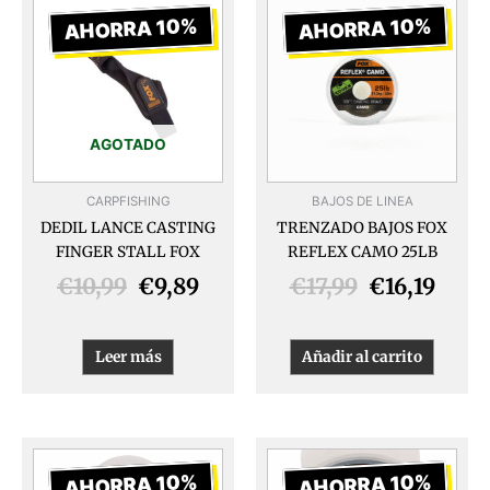
precio
precio
precio
prec
AHORRA 10%
AHORRA 10%
original
actual
original
actua
era:
es:
era:
es:
€10,99.
€9,89.
€17,99.
€16,1
AGOTADO
CARPFISHING
BAJOS DE LINEA
DEDIL LANCE CASTING
TRENZADO BAJOS FOX
FINGER STALL FOX
REFLEX CAMO 25LB
€
10,99
€
9,89
€
17,99
€
16,19
Leer más
Añadir al carrito
El
El
El
El
precio
precio
precio
prec
AHORRA 10%
AHORRA 10%