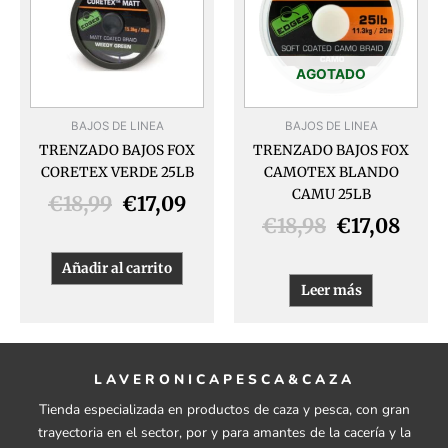
era:
es:
era:
es:
€18,99.
€17,09.
€18,98.
€17,
AGOTADO
BAJOS DE LINEA
BAJOS DE LINEA
TRENZADO BAJOS FOX
TRENZADO BAJOS FOX
CORETEX VERDE 25LB
CAMOTEX BLANDO
CAMU 25LB
€
18,99
€
17,09
€
18,98
€
17,08
Añadir al carrito
Leer más
LAVERONICAPESCA&CAZA
Tienda especializada en productos de caza y pesca, con gran
trayectoria en el sector, por y para amantes de la cacería y la