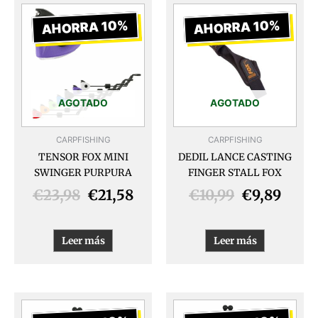
El
El
El
El
precio
precio
precio
preci
AHORRA 10%
AHORRA 10%
original
actual
original
actua
era:
es:
era:
es:
€23,98.
€21,58.
€10,99.
€9,89
AGOTADO
AGOTADO
CARPFISHING
CARPFISHING
TENSOR FOX MINI
DEDIL LANCE CASTING
SWINGER PURPURA
FINGER STALL FOX
€
23,98
€
21,58
€
10,99
€
9,89
Leer más
Leer más
El
El
El
El