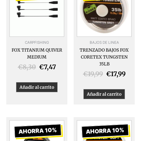
era:
es:
era:
es:
€8,30.
€7,47.
€19,99.
€17,9
CARPFISHING
BAJOS DE LINEA
FOX TITANIUM QUIVER
TRENZADO BAJOS FOX
MEDIUM
CORETEX TUNGSTEN
35LB
€
8,30
€
7,47
€
19,99
€
17,99
Añadir al carrito
Añadir al carrito
El
El
El
El
precio
precio
precio
prec
AHORRA 10%
AHORRA 10%
original
actual
original
actu