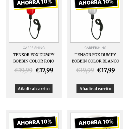
precio
precio
precio
prec
AHORRA 10%
AHORRA 10%
original
actual
original
actua
era:
es:
era:
es:
€19,99.
€17,99.
€19,99.
€17,9
CARPFISHING
CARPFISHING
TENSOR FOX DUMPY
TENSOR FOX DUMPY
BOBBIN COLOR ROJO
BOBBIN COLOR BLANCO
€
19,99
€
17,99
€
19,99
€
17,99
Añadir al carrito
Añadir al carrito
El
El
El
El
precio
precio
precio
prec
AHORRA 10%
AHORRA 10%
original
actual
original
actua