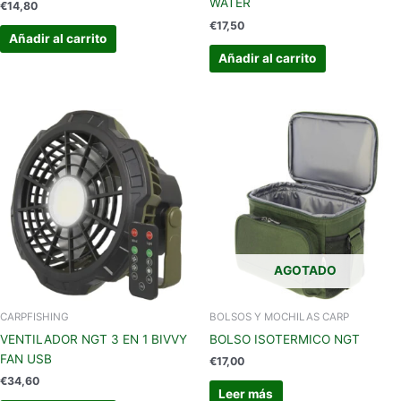
WATER
€
14,80
€
17,50
Añadir al carrito
Añadir al carrito
AGOTADO
CARPFISHING
BOLSOS Y MOCHILAS CARP
VENTILADOR NGT 3 EN 1 BIVVY
BOLSO ISOTERMICO NGT
FAN USB
€
17,00
€
34,60
Leer más