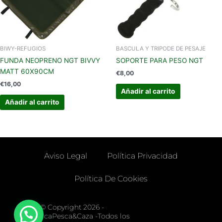
BIWY-REFUGIOS
BASCULA Y TRIPODE DE PESAJE
FUNDA NEOPRENO NGT BIVVY
SOPORTE PARA PESO NGT
MATT 60X90CM
€
8,00
€
16,00
Añadir al carrito
Añadir al carrito
Aviso Legal
Política Privacidad
Política De Cookies
© Copyright 2026 -
LaVeronicaPesca&Caza -Todos los