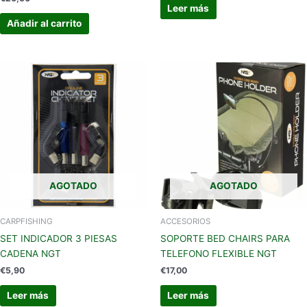
Leer más
Añadir al carrito
AGOTADO
AGOTADO
CARPFISHING
ACCESORIOS
SET INDICADOR 3 PIESAS
SOPORTE BED CHAIRS PARA
CADENA NGT
TELEFONO FLEXIBLE NGT
€
5,90
€
17,00
Leer más
Leer más