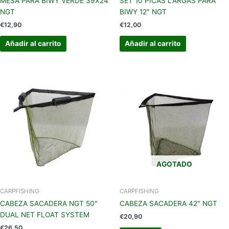
MESA PARA BIWY VERDE 39X24
SET 10 PICAS LARGAS PARA
NGT
BIWY 12″ NGT
€
12,90
€
12,00
Añadir al carrito
Añadir al carrito
AGOTADO
CARPFISHING
CARPFISHING
CABEZA SACADERA NGT 50″
CABEZA SACADERA 42″ NGT
DUAL NET FLOAT SYSTEM
€
20,90
€
26,50