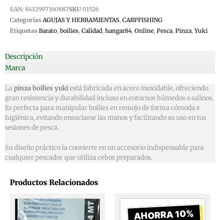
EAN:
8432997160887
SKU
01526
Categorías
AGUJAS Y HERRAMIENTAS
,
CARPFISHING
Etiquetas
Barato
,
boilies
,
Calidad
,
hangar84
,
Online
,
Pesca
,
Pinza
,
Yuki
Descripción
Marca
La
pinza boilies yuki
está fabricada en acero inoxidable, ofreciendo
gran resistencia y durabilidad incluso en entornos húmedos o salinos.
Es perfecta para manipular boilies en remojo de forma cómoda e
higiénica, evitando ensuciarse las manos y facilitando su uso en tus
sesiones de pesca.
Su diseño práctico la convierte en un accesorio indispensable para
cualquier pescador que utiliza cebos preparados.
Productos Relacionados
El
El
precio
prec
AHORRA 10%