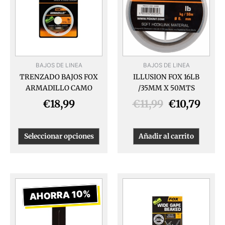
múltiples
era:
es:
variantes.
€11,99.
€10,7
Las
opciones
se
pueden
BAJOS DE LINEA
BAJOS DE LINEA
elegir
TRENZADO BAJOS FOX
ILLUSION FOX 16LB
en
ARMADILLO CAMO
/35MM X 50MTS
la
página
€
18,99
€
11,99
€
10,79
de
producto
Seleccionar opciones
Añadir al carrito
El
El
Este
produ
precio
precio
AHORRA 10%
tiene
original
actual
múlti
era:
es:
varia