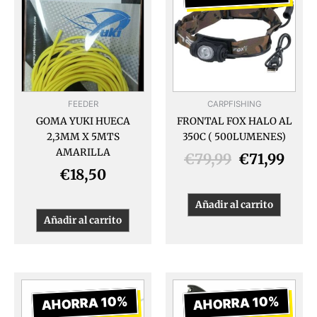
original
actu
era:
es:
€79,99.
€71,
FEEDER
CARPFISHING
GOMA YUKI HUECA
FRONTAL FOX HALO AL
2,3MM X 5MTS
350C ( 500LUMENES)
AMARILLA
€
79,99
€
71,99
€
18,50
Añadir al carrito
Añadir al carrito
El
El
El
El
precio
precio
precio
prec
AHORRA 10%
AHORRA 10%