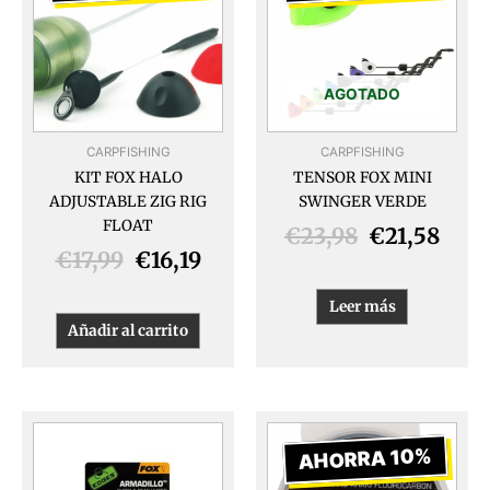
original
actual
original
actu
era:
es:
era:
es:
€17,99.
€16,19.
€23,98.
€21,
AGOTADO
CARPFISHING
CARPFISHING
KIT FOX HALO
TENSOR FOX MINI
ADJUSTABLE ZIG RIG
SWINGER VERDE
FLOAT
€
23,98
€
21,58
€
17,99
€
16,19
Leer más
Añadir al carrito
El
El
Este
producto
precio
prec
AHORRA 10%
tiene
original
actua