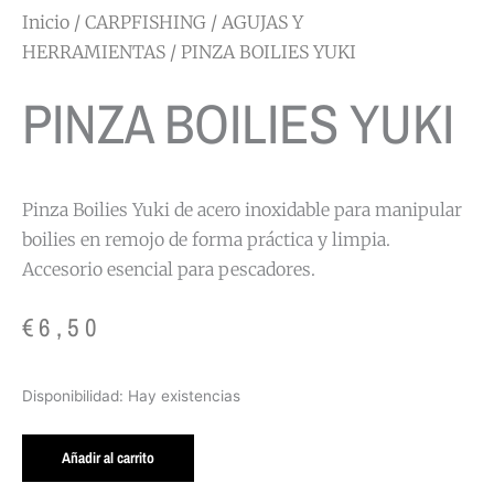
Inicio
/
CARPFISHING
/
AGUJAS Y
HERRAMIENTAS
/ PINZA BOILIES YUKI
PINZA BOILIES YUKI
Pinza Boilies Yuki de acero inoxidable para manipular
boilies en remojo de forma práctica y limpia.
Accesorio esencial para pescadores.
€
6,50
PINZA
Disponibilidad:
Hay existencias
BOILIES
YUKI
Añadir al carrito
cantidad