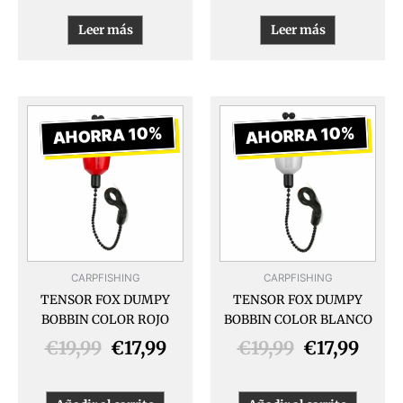
Leer más
Leer más
El
El
El
El
precio
precio
precio
prec
AHORRA 10%
AHORRA 10%
original
actual
original
actua
era:
es:
era:
es:
€19,99.
€17,99.
€19,99.
€17,9
CARPFISHING
CARPFISHING
TENSOR FOX DUMPY
TENSOR FOX DUMPY
BOBBIN COLOR ROJO
BOBBIN COLOR BLANCO
€
19,99
€
17,99
€
19,99
€
17,99