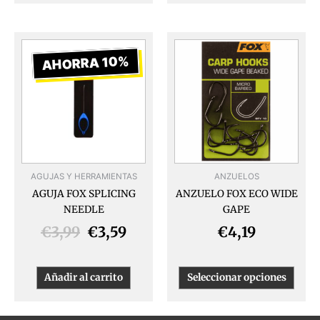
El
El
Este
produ
precio
precio
AHORRA 10%
tiene
original
actual
múlti
era:
es:
varia
€3,99.
€3,59.
Las
opcio
se
pued
AGUJAS Y HERRAMIENTAS
ANZUELOS
elegir
AGUJA FOX SPLICING
ANZUELO FOX ECO WIDE
en
NEEDLE
GAPE
la
págin
€
3,99
€
3,59
€
4,19
de
produ
Añadir al carrito
Seleccionar opciones