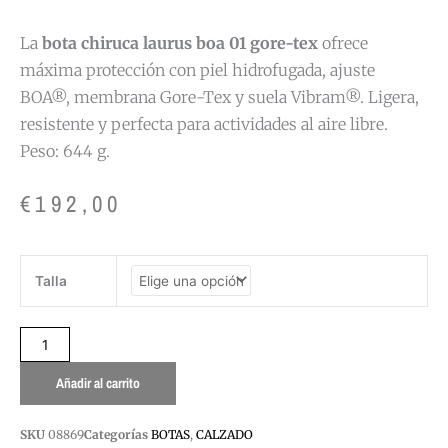
La
bota chiruca laurus boa 01 gore-tex
ofrece
máxima protección con piel hidrofugada, ajuste
BOA®, membrana Gore-Tex y suela Vibram®. Ligera,
resistente y perfecta para actividades al aire libre.
Peso: 644 g.
€
192,00
BOTA
Talla
CHIRUCA
LAURUS
BOA
01
GORE-
Añadir al carrito
TEX
cantidad
SKU
08869
Categorías
BOTAS
,
CALZADO