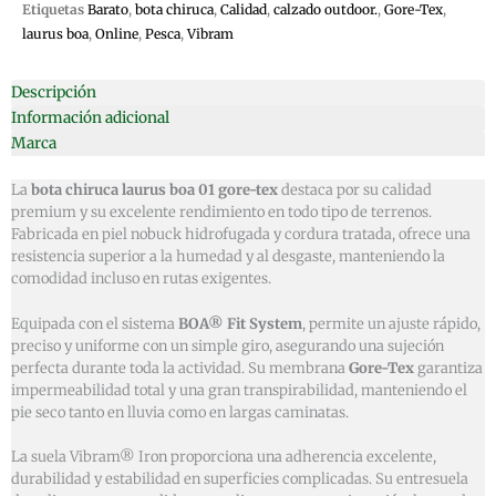
Etiquetas
Barato
,
bota chiruca
,
Calidad
,
calzado outdoor.
,
Gore-Tex
,
laurus boa
,
Online
,
Pesca
,
Vibram
Descripción
Información adicional
Marca
La
bota chiruca laurus boa 01 gore-tex
destaca por su calidad
premium y su excelente rendimiento en todo tipo de terrenos.
Fabricada en piel nobuck hidrofugada y cordura tratada, ofrece una
resistencia superior a la humedad y al desgaste, manteniendo la
comodidad incluso en rutas exigentes.
Equipada con el sistema
BOA® Fit System
, permite un ajuste rápido,
preciso y uniforme con un simple giro, asegurando una sujeción
perfecta durante toda la actividad. Su membrana
Gore-Tex
garantiza
impermeabilidad total y una gran transpirabilidad, manteniendo el
pie seco tanto en lluvia como en largas caminatas.
La suela Vibram® Iron proporciona una adherencia excelente,
durabilidad y estabilidad en superficies complicadas. Su entresuela