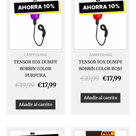
precio
precio
precio
prec
AHORRA 10%
AHORRA 10%
original
actual
original
actua
era:
es:
era:
es:
€19,99.
€17,99.
€19,99.
€17,9
CARPFISHING
CARPFISHING
TENSOR FOX DUMPY
TENSOR FOX DUMPY
BOBBIN COLOR
BOBBIN COLOR ROJO
PURPURA
€
19,99
€
17,99
€
19,99
€
17,99
Añadir al carrito
Añadir al carrito
El
El
Este