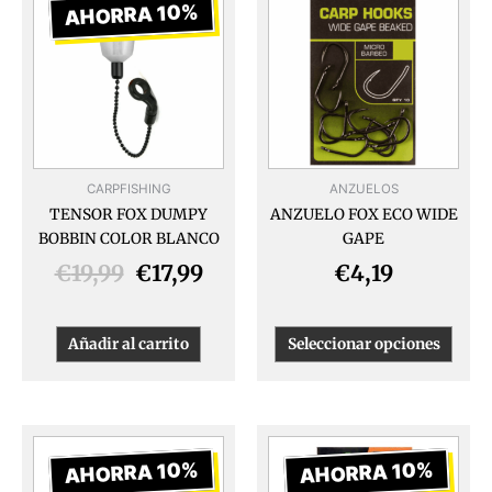
produ
precio
precio
AHORRA 10%
tiene
original
actual
múlti
era:
es:
varia
€19,99.
€17,99.
Las
opcio
se
pued
CARPFISHING
ANZUELOS
elegir
TENSOR FOX DUMPY
ANZUELO FOX ECO WIDE
en
BOBBIN COLOR BLANCO
GAPE
la
págin
€
19,99
€
17,99
€
4,19
de
produ
Añadir al carrito
Seleccionar opciones
El
El
El
El
precio
precio
precio
preci
AHORRA 10%
AHORRA 10%