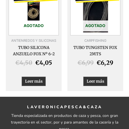
original
actual
original
actua
era:
es:
era:
es:
€4,50.
€4,05.
€6,99.
€6,29
AGOTADO
AGOTADO
ANTIENREDOS Y SILICONAS
CARPFISHING
TUBO SILICONA
TUBO TUNGSTEN FOX
ANZUELO FOX Nº 6-2
2MTS
€
4,50
€
4,05
€
6,99
€
6,29
Leer más
Leer más
LAVERONICAPESCA&CAZA
Tienda especializada en productos de caza y pesca, con gran
trayectoria en el sector, por y para amantes de la cacería y la
pesca.