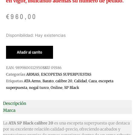
en vigor, indicando además su número de pedido.
€
960,00
ESCOPETA
Disponibilidad:
Hay existencias
SP
ATA
Añadir al carrito
BLACK
CAL.20
EAN:
9899800112950
SKU
09386
BASCULA
Categorías
ARMAS
,
ESCOPETAS SUPERPUESTAS
ACERO
Etiquetas
ATA Arms
,
Barato
,
calibre 20
,
Calidad
,
Caza
,
escopeta
NEGRA
superpuesta
,
nogal turco
,
Online
,
SP Black
cantidad
Descripción
Marca
La
ATA SP Black calibre 20
es una escopeta superpuesta que destaca
por su excelente relación calidad-precio, ofreciendo acabados y