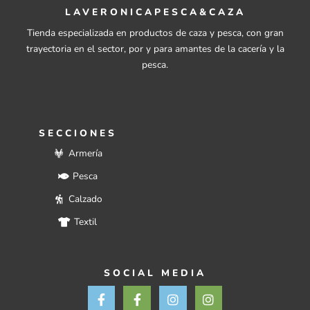
LAVERONICAPESCA&CAZA
Tienda especializada en productos de caza y pesca, con gran
trayectoria en el sector, por y para amantes de la cacería y la
pesca.
SECCIONES
Armería
Pesca
Calzado
Textil
SOCIAL MEDIA
F
F
I
I
a
a
n
n