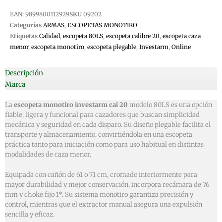
cantidad
EAN:
9899800112929
SKU
09202
Categorías
ARMAS
,
ESCOPETAS MONOTIRO
Etiquetas
Calidad
,
escopeta 80LS
,
escopeta calibre 20
,
escopeta caza
menor
,
escopeta monotiro
,
escopeta plegable
,
Investarm
,
Online
Descripción
Marca
La
escopeta monotiro investarm cal 20
modelo 80LS es una opción
fiable, ligera y funcional para cazadores que buscan simplicidad
mecánica y seguridad en cada disparo. Su diseño plegable facilita el
transporte y almacenamiento, convirtiéndola en una escopeta
práctica tanto para iniciación como para uso habitual en distintas
modalidades de caza menor.
Equipada con cañón de 61 o 71 cm, cromado interiormente para
mayor durabilidad y mejor conservación, incorpora recámara de 76
mm y choke fijo 1*. Su sistema monotiro garantiza precisión y
control, mientras que el extractor manual asegura una expulsión
sencilla y eficaz.