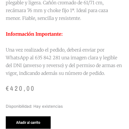
plegable y ligera. Cañón cromado de 61/71 cm,
recámara 76 mm y choke fijo 1*. Ideal para caza
menor. Fiable, sencilla y resistente.
Información Importante:
Una vez realizado el pedido, deberá enviar por
WhatsApp al 635 842 281 una imagen clara y legible
del DNI (anverso y reverso) y del permiso de armas en
vigor, indicando además su número de pedido.
€
420,00
ESCOPETA
Disponibilidad:
Hay existencias
MONOTIRO
INVESTARM
Añadir al carrito
CAL.20