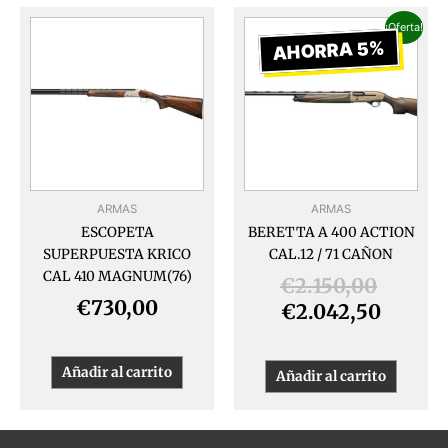
El
El
¡Oferta!
precio
precio
AHORRA 5%
actual
origin
es:
era:
€2.042
€2.150
ARMAS
ARMAS
ESCOPETA
BERETTA A 400 ACTION
SUPERPUESTA KRICO
CAL.12 / 71 CAÑON
CAL 410 MAGNUM(76)
€
2.150,00
€
730,00
€
2.042,50
Añadir al carrito
Añadir al carrito