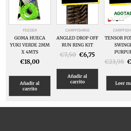
era:
es:
e
€7,50.
€6,75.
€
AGOTA
FEEDER
CARPFISHING
CARPFISH
GOMA HUECA
ANGLED DROP OFF
TENSOR FO
YUKI VERDE 2MM
RUN RING KIT
SWING
X 4MTS
PURPU
€
7,50
€
6,75
€
18,00
€
23,98
Añadir al
carrito
Añadir al
Leer m
carrito