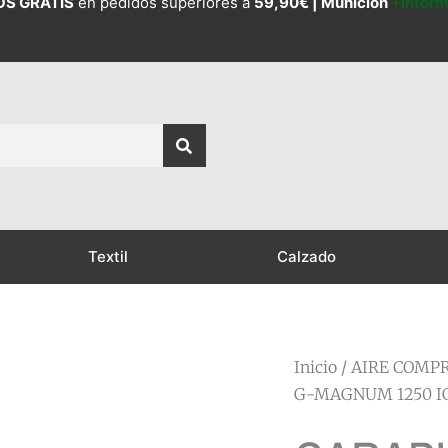
OS GRATIS
en pedidos superiores a
59,90€ |
Munición
+Infor
Textil
Calzado
Inicio
/
AIRE COMPR
G-MAGNUM 1250 IG