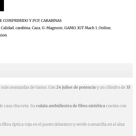
RE COMPRIMIDO Y PCP
,
CARABINAS
,
Calidad
,
carabina
,
Caza
,
G-Magnum
,
GAMO
,
IGT Mach 1
,
Online
,
sion
nes más avanzadas de Gamo. Con
24 julios de potencia
y un cilindro de
33
de caza discreta. Su
culata ambidiestra de fibra sintética
cuenta con
fibra óptica roja en el punto delantero y verde o amarilla en el alza