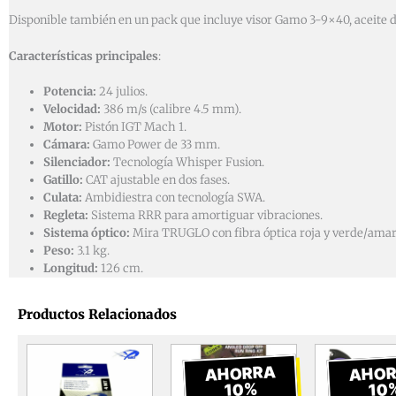
Disponible también en un pack que incluye visor Gamo 3-9×40, aceite de
Características principales
:
Potencia:
24 julios.
Velocidad:
386 m/s (calibre 4.5 mm).
Motor:
Pistón IGT Mach 1.
Cámara:
Gamo Power de 33 mm.
Silenciador:
Tecnología Whisper Fusion.
Gatillo:
CAT ajustable en dos fases.
Culata:
Ambidiestra con tecnología SWA.
Regleta:
Sistema RRR para amortiguar vibraciones.
Sistema óptico:
Mira TRUGLO con fibra óptica roja y verde/amari
Peso:
3.1 kg.
Longitud:
126 cm.
Productos Relacionados
El
El
E
precio
precio
p
AHORRA
AHO
10%
10
original
actual
o