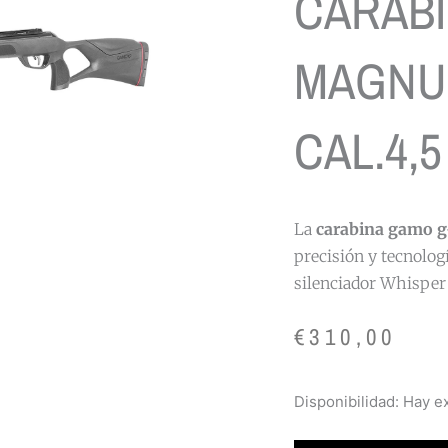
CARABI
MAGNUM
CAL.4,5
La
carabina gamo g
precisión y tecnolo
silenciador Whisper
€
310,00
CARABINA
Disponibilidad:
Hay ex
GAMO