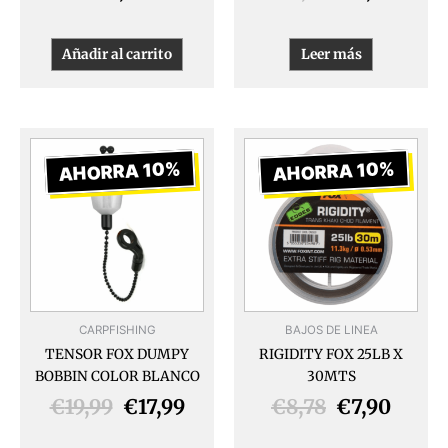
Añadir al carrito
Leer más
El
El
El
El
precio
precio
precio
preci
AHORRA 10%
AHORRA 10%
original
actual
original
actua
era:
es:
era:
es:
€19,99.
€17,99.
€8,78.
€7,90
CARPFISHING
BAJOS DE LINEA
TENSOR FOX DUMPY
RIGIDITY FOX 25LB X
BOBBIN COLOR BLANCO
30MTS
€
19,99
€
17,99
€
8,78
€
7,90