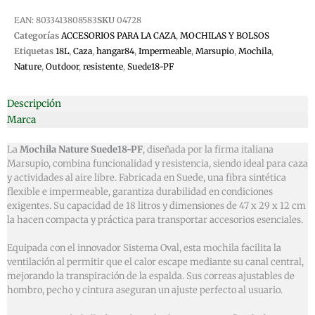
EAN:
8033413808583
SKU
04728
Categorías
ACCESORIOS PARA LA CAZA
,
MOCHILAS Y BOLSOS
Etiquetas
18L
,
Caza
,
hangar84
,
Impermeable
,
Marsupio
,
Mochila
,
Nature
,
Outdoor
,
resistente
,
Suede18-PF
Descripción
Marca
La
Mochila Nature Suede18-PF
, diseñada por la firma italiana
Marsupio, combina funcionalidad y resistencia, siendo ideal para caza
y actividades al aire libre. Fabricada en Suede, una fibra sintética
flexible e impermeable, garantiza durabilidad en condiciones
exigentes. Su capacidad de 18 litros y dimensiones de 47 x 29 x 12 cm
la hacen compacta y práctica para transportar accesorios esenciales.
Equipada con el innovador Sistema Oval, esta mochila facilita la
ventilación al permitir que el calor escape mediante su canal central,
mejorando la transpiración de la espalda. Sus correas ajustables de
hombro, pecho y cintura aseguran un ajuste perfecto al usuario.