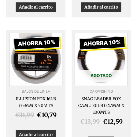
Añadir al carrito
Añadir al carrito
El
El
El
El
precio
precio
precio
prec
AHORRA 10%
AHORRA 10%
original
actual
original
actu
era:
es:
era:
es:
€11,99.
€10,79.
€13,99.
€12,
AGOTADO
BAJOS DE LINEA
CARPFISHING
ILLUSION FOX 16LB
SNAG LEADER FOX
/35MM X 50MTS
CAMU 30LB 0,47MM X
100MTS
€
11,99
€
10,79
€
13,99
€
12,59
Añadir al carrito