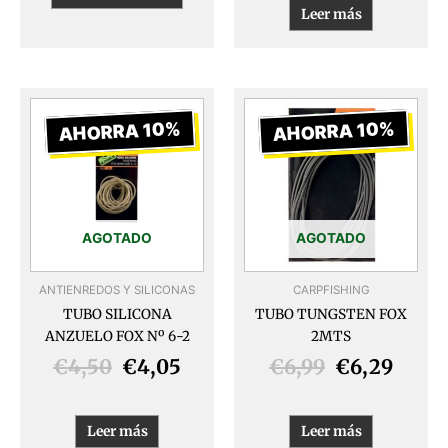
Leer más
El
El
El
El
precio
precio
precio
preci
AHORRA 10%
AHORRA 10%
original
actual
original
actua
era:
es:
era:
es:
€4,50.
€4,05.
€6,99.
€6,29
AGOTADO
AGOTADO
ANTIENREDOS Y SILICONAS
CARPFISHING
TUBO SILICONA
TUBO TUNGSTEN FOX
ANZUELO FOX Nº 6-2
2MTS
€
4,50
€
4,05
€
6,99
€
6,29
Leer más
Leer más