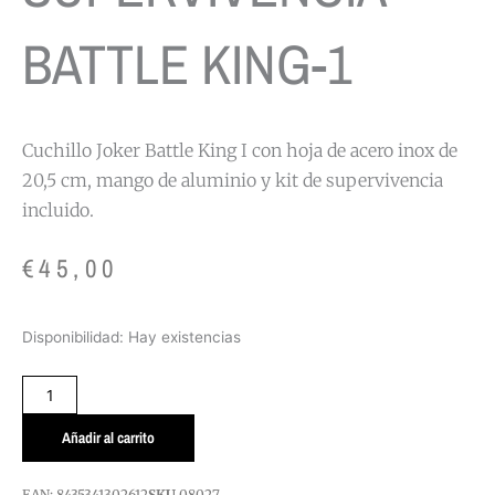
BATTLE KING-1
Cuchillo Joker Battle King I con hoja de acero inox de
20,5 cm, mango de aluminio y kit de supervivencia
incluido.
€
45,00
CUCHILLO
Disponibilidad:
Hay existencias
SUPERVIVENCIA
BATTLE
KING-
1
Añadir al carrito
cantidad
EAN:
8435341302612
SKU
08027