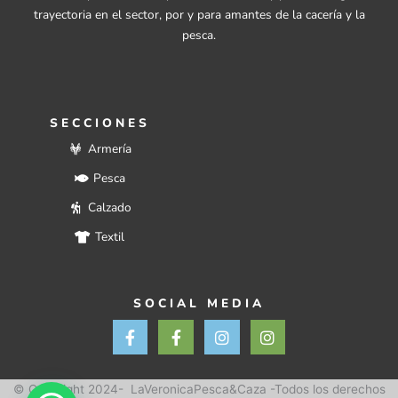
trayectoria en el sector, por y para amantes de la cacería y la
pesca.
SECCIONES
Armería
Pesca
Calzado
Textil
SOCIAL MEDIA
F
F
I
I
a
a
n
n
c
c
s
s
e
e
t
t
b
b
a
a
© Copyright 2024- LaVeronicaPesca&Caza -Todos los derechos