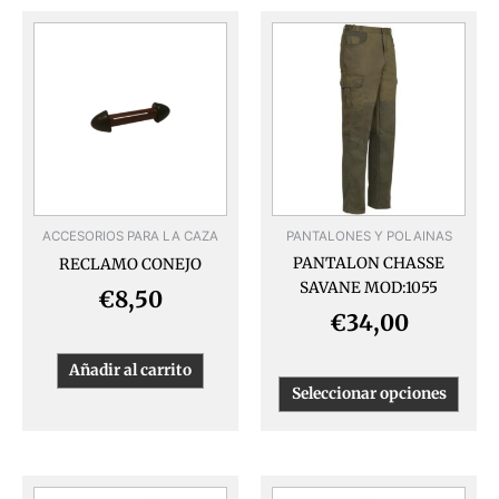
Este
produ
tiene
múlti
varia
Las
opcio
se
pued
ACCESORIOS PARA LA CAZA
PANTALONES Y POLAINAS
elegir
PANTALON CHASSE
RECLAMO CONEJO
en
SAVANE MOD:1055
la
€
8,50
págin
€
34,00
de
produ
Añadir al carrito
Seleccionar opciones
Este
Este