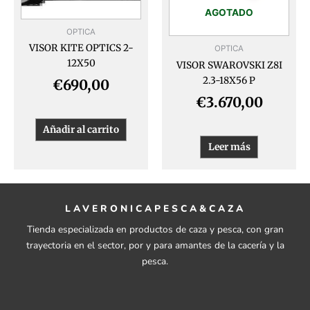
AGOTADO
OPTICA
VISOR KITE OPTICS 2-
OPTICA
12X50
VISOR SWAROVSKI Z8I
2.3-18X56 P
€
690,00
€
3.670,00
Añadir al carrito
Leer más
LAVERONICAPESCA&CAZA
Tienda especializada en productos de caza y pesca, con gran
trayectoria en el sector, por y para amantes de la cacería y la
pesca.