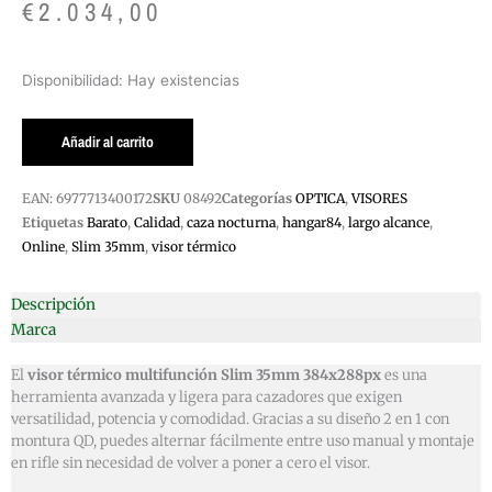
€
2.034,00
VISOR
Disponibilidad:
Hay existencias
TERMICO
MULTIFUNCION
Añadir al carrito
SLIM
35MM
EAN:
6977713400172
SKU
08492
Categorías
OPTICA
,
VISORES
384X288PX
Etiquetas
Barato
,
Calidad
,
caza nocturna
,
hangar84
,
largo alcance
,
cantidad
Online
,
Slim 35mm
,
visor térmico
Descripción
Marca
El
visor térmico multifunción Slim 35mm 384x288px
es una
herramienta avanzada y ligera para cazadores que exigen
versatilidad, potencia y comodidad. Gracias a su diseño 2 en 1 con
montura QD, puedes alternar fácilmente entre uso manual y montaje
en rifle sin necesidad de volver a poner a cero el visor.