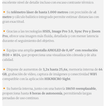
excelente nivel de detalle incluso con escaso contraste térmico.
Su
telémetro láser de hasta 1.000 metros
con precisión de
±1
metro
y cálculo balístico integrado permite estimar distancias con
gran exactitud.
Gracias a las tecnologías
HSIS, Image Pro 3.0, Sync Pro y Zoom
Pro
, ofrece una imagen más fluida, detallada y con menor latencia
durante el seguimiento del objetivo.
Equipa una amplia
pantalla AMOLED de 0,49″ con resolución
1920 × 1024
, que proporciona una visualización cómoda y de alta
calidad.
Dispone de aumentos de
3,2x hasta 25,6x
, memoria interna de
64
GB
, grabación de vídeo, captura de imágenes y conectividad
WiFi
compatible con la aplicación
HIKMICRO Sight
.
Su batería interna, junto con una batería
18650 reemplazable
,
proporciona hasta
8 horas de autonomía
, permitiendo largas
jornadas de uso continuo.