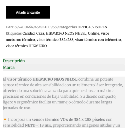
HIKMICRO
NEOS
Añadir al carrito
NH35L
cantidad
EAN:
6974004649463
SKU
09669
Categorías
OPTICA
,
VISORES
Etiquetas
Calidad
,
Caza
,
HIKMICRO NEOS NH35L
,
Online
,
visor
nocturno térmico
,
visor térmico 384x288
,
visor térmico con telémetro
,
visor térmico HIKMICRO
Descripción
Marca
El
visor térmico HIKMICRO NEOS NH35L
combina un potente
sensor térmico de alta sensibilidad con un telémetro láser integrado,
ofreciendo una solución avanzada para quienes buscan máxima
precisión en condiciones de baja visibilidad. Su diseño compacto,
ligero y ergonómico facilita un manejo cómodo durante largas
jornadas de uso.
Incorpora un
sensor térmico VOx de 384 x 288 píxeles
con
sensibilidad
NETD < 18 mK
, proporcionando imágenes nítidas y un