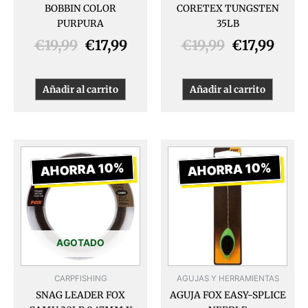
BOBBIN COLOR
CORETEX TUNGSTEN
PURPURA
35LB
€
19,99
€
17,99
€
19,99
€
17,99
Añadir al carrito
Añadir al carrito
El
El
El
El
precio
precio
precio
preci
AHORRA 10%
AHORRA 10%
original
actual
original
actua
era:
es:
era:
es:
€13,99.
€12,59.
€4,50.
€4,05
AGOTADO
CARPFISHING
AGUJAS Y HERRAMIENTAS
SNAG LEADER FOX
AGUJA FOX EASY-SPLICE