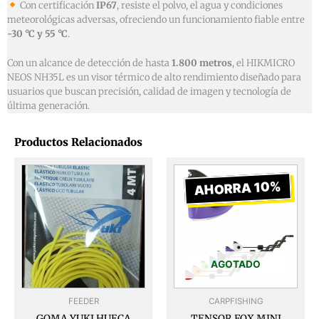
Con certificación
IP67
, resiste el polvo, el agua y condiciones
meteorológicas adversas, ofreciendo un funcionamiento fiable entre
-30 °C y 55 °C
.
Con un alcance de detección de hasta
1.800 metros
, el HIKMICRO
NEOS NH35L es un visor térmico de alto rendimiento diseñado para
usuarios que buscan precisión, calidad de imagen y tecnología de
última generación.
Productos Relacionados
El
El
precio
prec
AHORRA 10%
original
actu
era:
es:
€23,98.
€21,
AGOTADO
FEEDER
CARPFISHING
GOMA YUKI HUECA
TENSOR FOX MINI