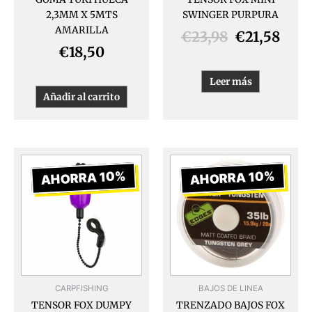
2,3MM X 5MTS
SWINGER PURPURA
AMARILLA
€
23,98
€
21,58
€
18,50
Leer más
Añadir al carrito
El
El
El
El
precio
precio
precio
prec
AHORRA 10%
AHORRA 10%
original
actual
original
actua
era:
es:
era:
es:
€19,99.
€17,99.
€19,99.
€17,9
CARPFISHING
BAJOS DE LINEA
TENSOR FOX DUMPY
TRENZADO BAJOS FOX