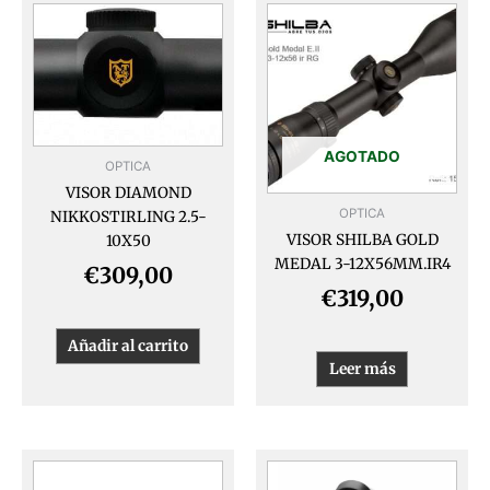
AGOTADO
OPTICA
VISOR DIAMOND
OPTICA
NIKKOSTIRLING 2.5-
VISOR SHILBA GOLD
10X50
MEDAL 3-12X56MM.IR4
€
309,00
€
319,00
Añadir al carrito
Leer más