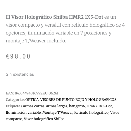
El
Visor Holográfico Shilba HMR2 1X5-Dot
es un
visor compacto y versátil con retículo holográfico de 4
opciones, iluminación variable en 7 posiciones y
montaje T/Weaver incluido.
€
98,00
Sin existencias
EAN:
8435449401699
SKU
06261
Categorías
OPTICA
,
VISORES DE PUNTO ROJO Y HOLOGRAFICOS
Etiquetas
armas cortas
,
armas largas
,
hangar84
,
HMR2 1X5-Dot
,
Iluminación variable
,
Montaje T/Weaver
,
Retículo holográfico
,
Visor
compacto
,
Visor holográfico Shilba