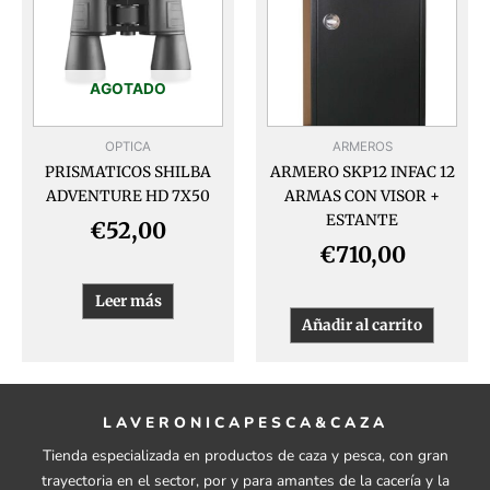
AGOTADO
OPTICA
ARMEROS
PRISMATICOS SHILBA
ARMERO SKP12 INFAC 12
ADVENTURE HD 7X50
ARMAS CON VISOR +
ESTANTE
€
52,00
€
710,00
Leer más
Añadir al carrito
LAVERONICAPESCA&CAZA
Tienda especializada en productos de caza y pesca, con gran
trayectoria en el sector, por y para amantes de la cacería y la