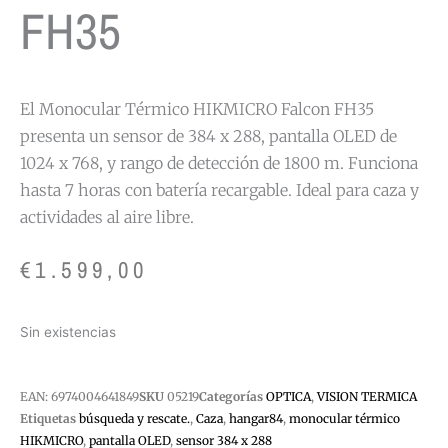
FH35
El Monocular Térmico HIKMICRO Falcon FH35
presenta un sensor de 384 x 288, pantalla OLED de
1024 x 768, y rango de detección de 1800 m. Funciona
hasta 7 horas con batería recargable. Ideal para caza y
actividades al aire libre.
€
1.599,00
Sin existencias
EAN:
6974004641849
SKU
05219
Categorías
OPTICA
,
VISION TERMICA
Etiquetas
búsqueda y rescate.
,
Caza
,
hangar84
,
monocular térmico
HIKMICRO
,
pantalla OLED
,
sensor 384 x 288