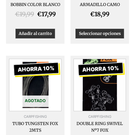
BOBBIN COLOR BLANCO
ARMADILLO CAMO
la
págin
€
19,99
€
17,99
€
18,99
de
produ
Añadir al carrito
Seleccionar opciones
El
El
El
El
precio
precio
precio
preci
AHORRA 10%
AHORRA 10%
original
actual
original
actua
era:
es:
era:
es:
€6,99.
€6,29.
€4,99.
€4,49
AGOTADO
CARPFISHING
CARPFISHING
TUBO TUNGSTEN FOX
DOUBLE RING SWIVEL
2MTS
Nº7 FOX