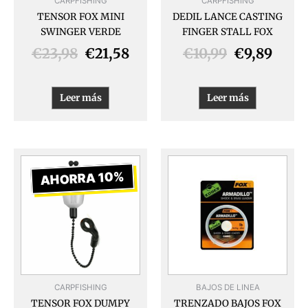
CARPFISHING
CARPFISHING
TENSOR FOX MINI
DEDIL LANCE CASTING
SWINGER VERDE
FINGER STALL FOX
€
23,98
€
21,58
€
10,99
€
9,89
Leer más
Leer más
El
El
Este
produ
precio
precio
AHORRA 10%
tiene
original
actual
múlti
era:
es:
varia
€19,99.
€17,99.
Las
opcio
se
pued
CARPFISHING
BAJOS DE LINEA
elegir
TENSOR FOX DUMPY
TRENZADO BAJOS FOX
en