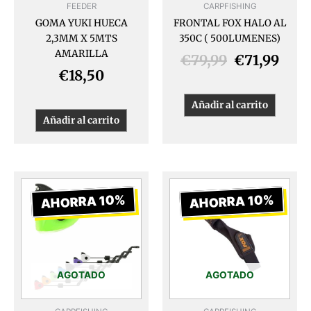
FEEDER
CARPFISHING
GOMA YUKI HUECA
FRONTAL FOX HALO AL
2,3MM X 5MTS
350C ( 500LUMENES)
AMARILLA
€
79,99
€
71,99
€
18,50
Añadir al carrito
Añadir al carrito
El
El
El
El
precio
precio
precio
preci
AHORRA 10%
AHORRA 10%
original
actual
original
actua
era:
es:
era:
es:
€23,98.
€21,58.
€10,99.
€9,89
AGOTADO
AGOTADO