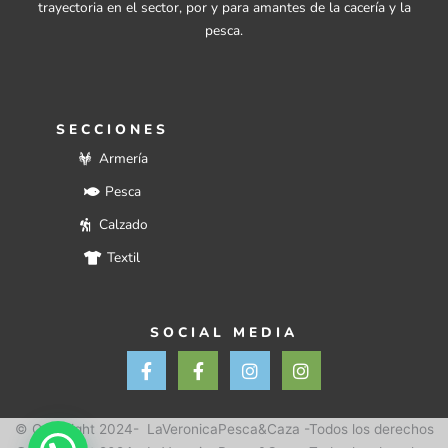
trayectoria en el sector, por y para amantes de la cacería y la
pesca.
SECCIONES
Armería
Pesca
Calzado
Textil
SOCIAL MEDIA
F
F
I
I
a
a
n
n
c
c
s
s
e
e
t
t
b
b
a
a
© Copyright 2024- LaVeronicaPesca&Caza -Todos los derechos