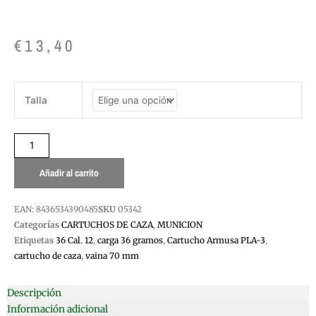
€
13,40
CARTUCHO
Talla
36GR
ARMUSA
PLA-
3
CAL.12
Añadir al carrito
cantidad
EAN:
8436534390485
SKU
05342
Categorías
CARTUCHOS DE CAZA
,
MUNICION
Etiquetas
36 Cal. 12
,
carga 36 gramos
,
Cartucho Armusa PLA-3
,
cartucho de caza
,
vaina 70 mm
Descripción
Información adicional