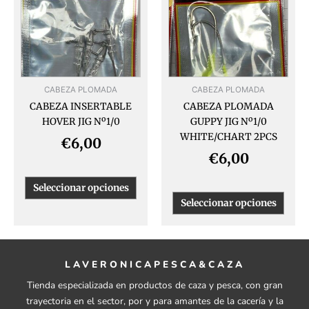
múltiples
múlti
variantes.
varia
Las
Las
opciones
opcio
se
se
pueden
pued
CABEZA PLOMADA
CABEZA PLOMADA
elegir
elegir
CABEZA INSERTABLE
CABEZA PLOMADA
en
en
HOVER JIG Nº1/0
GUPPY JIG Nº1/0
la
la
WHITE/CHART 2PCS
página
págin
€
6,00
de
de
€
6,00
producto
produ
Seleccionar opciones
Seleccionar opciones
LAVERONICAPESCA&CAZA
Tienda especializada en productos de caza y pesca, con gran
trayectoria en el sector, por y para amantes de la cacería y la