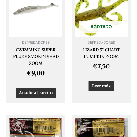
AGOTADO
DEPREDADORES
DEPREDADORES
SWIMMING SUPER
LIZARD 5″ CHART
FLUKE SMOKIN SHAD
PUMPKIN ZOOM
ZOOM
€
7,50
€
9,00
Leer más
Añadir al carrito
Este
Este
producto
produ
tiene
tiene