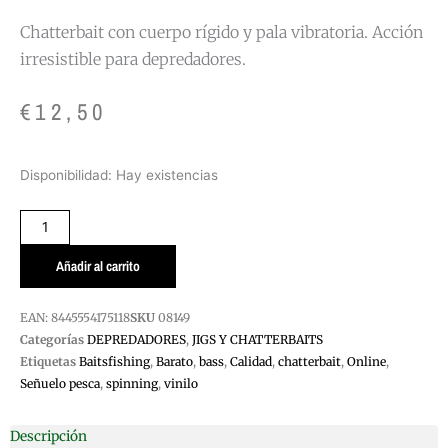
Chatterbait con cuerpo rígido y pala vibratoria. Acción
irresistible para depredadores.
€
12,50
CHATERBAITS
Disponibilidad:
Hay existencias
JET
CRANKING
GREEN
PUMKIN
Añadir al carrito
SEED
cantidad
EAN:
8445554175118
SKU
08149
Categorías
DEPREDADORES
,
JIGS Y CHATTERBAITS
Etiquetas
Baitsfishing
,
Barato
,
bass
,
Calidad
,
chatterbait
,
Online
,
Señuelo pesca
,
spinning
,
vinilo
Descripción