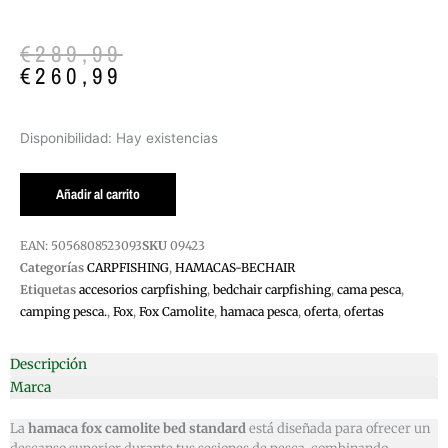
El
El
€
289,99
precio
precio
€
260,99
original
actual
era:
es:
€289,99.
€260,99.
HAMACA
Disponibilidad:
Hay existencias
FOX
CAMOLITE
Añadir al carrito
BED
cantidad
EAN:
5056808523093
SKU
09423
Categorías
CARPFISHING
,
HAMACAS-BECHAIR
Etiquetas
accesorios carpfishing
,
bedchair carpfishing
,
cama pesca
,
camping pesca.
,
Fox
,
Fox Camolite
,
hamaca pesca
,
oferta
,
ofertas
Descripción
Marca
La
hamaca fox camolite bed standard
está diseñada para ofrecer un