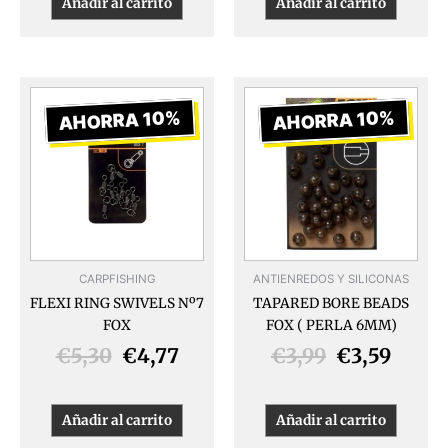
Añadir al carrito
Añadir al carrito
El
El
El
El
precio
precio
precio
preci
AHORRA 10%
AHORRA 10%
original
actual
original
actua
era:
es:
era:
es:
€5,30.
€4,77.
€3,99.
€3,59
CARPFISHING
ANTIENREDOS Y SILICONAS
FLEXI RING SWIVELS Nº7
TAPARED BORE BEADS
FOX
FOX ( PERLA 6MM)
€
5,30
€
4,77
€
3,99
€
3,59
Añadir al carrito
Añadir al carrito