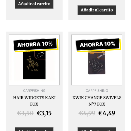
Añadir al carrito
Añadir al carrito
El
El
El
El
precio
precio
precio
preci
AHORRA 10%
AHORRA 10%
original
actual
original
actua
era:
es:
era:
es:
€3,50.
€3,15.
€4,99.
€4,49
CARPFISHING
CARPFISHING
HAIR WIDGETS KAKI
KWIK CHANGE SWIVELS
FOX
Nº7 FOX
€
3,50
€
3,15
€
4,99
€
4,49