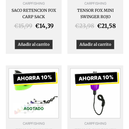
CARPFISHING
CARPFISHING
SACO RETENCION FOX
TENSOR FOX MINI
CARP SACK
SWINGER ROJO
€
15,99
€
14,39
€
23,98
€
21,58
Añadir al carrito
Añadir al carrito
El
El
El
El
precio
precio
precio
prec
AHORRA 10%
AHORRA 10%
original
actual
original
actua
era:
es:
era:
es:
€23,98.
€21,58.
€19,99.
€17,9
AGOTADO
CARPFISHING
CARPFISHING