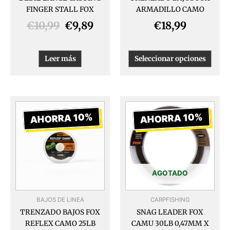
en
FINGER STALL FOX
ARMADILLO CAMO
la
págin
€
10,99
€
9,89
€
18,99
de
produ
Leer más
Seleccionar opciones
El
El
El
El
precio
precio
precio
prec
AHORRA 10%
AHORRA 10%
original
actual
original
actu
era:
es:
era:
es:
€17,99.
€16,19.
€13,99.
€12,
AGOTADO
BAJOS DE LINEA
CARPFISHING
TRENZADO BAJOS FOX
SNAG LEADER FOX
REFLEX CAMO 25LB
CAMU 30LB 0,47MM X