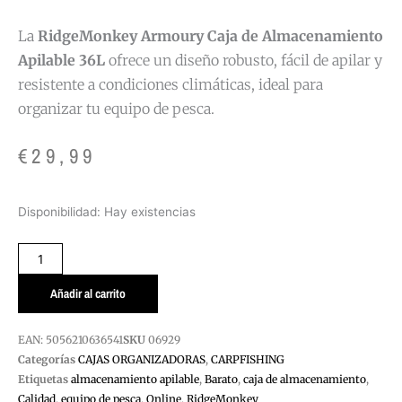
La
RidgeMonkey Armoury Caja de Almacenamiento
Apilable 36L
ofrece un diseño robusto, fácil de apilar y
resistente a condiciones climáticas, ideal para
organizar tu equipo de pesca.
€
29,99
CAJA
Disponibilidad:
Hay existencias
ARMOURY
RIDGE
MONKEY
36LTS
Añadir al carrito
cantidad
EAN:
5056210636541
SKU
06929
Categorías
CAJAS ORGANIZADORAS
,
CARPFISHING
Etiquetas
almacenamiento apilable
,
Barato
,
caja de almacenamiento
,
Calidad
,
equipo de pesca
,
Online
,
RidgeMonkey