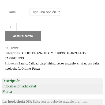
HOOK
Talla
CHUFA
DSA
BAITS
cantidad
Añadir al carrito
SKU
09495
Categorías
BOILIES DE ANZUELO Y CHUFAS DE ANZUELOS
,
CARPFISHING
Etiquetas
Barato
,
Calidad
,
carpfishing
,
cebos anzuelo
,
chufas
,
dsa baits
,
hook chufa
,
Online
,
Pesca
Descripción
Información adicional
Marca
Las
hook chufa DSA Baits
son un cebo de anzuelo premium