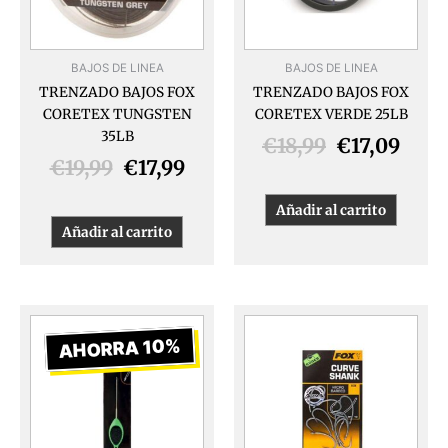
BAJOS DE LINEA
BAJOS DE LINEA
TRENZADO BAJOS FOX
TRENZADO BAJOS FOX
CORETEX TUNGSTEN
CORETEX VERDE 25LB
35LB
€
18,99
€
17,09
€
19,99
€
17,99
Añadir al carrito
Añadir al carrito
El
El
Este
produ
precio
precio
AHORRA 10%
tiene
original
actual
múlti
era:
es:
varia
€3,99.
€3,59.
Las
opcio