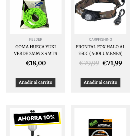
era:
es:
€79,99.
€71,
FEEDER
CARPFISHING
GOMA HUECA YUKI
FRONTAL FOX HALO AL
VERDE 2MM X 4MTS
350C ( 500LUMENES)
€
18,00
€
79,99
€
71,99
Añadir al carrito
Añadir al carrito
El
El
Este
produ
precio
precio
AHORRA 10%
tiene
original
actual
múlti
era:
es:
varia