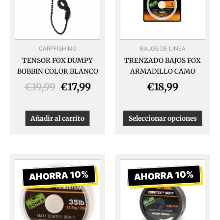
€19,99.
€17,99.
Las
opcio
se
pued
CARPFISHING
BAJOS DE LINEA
elegir
TENSOR FOX DUMPY
TRENZADO BAJOS FOX
en
BOBBIN COLOR BLANCO
ARMADILLO CAMO
la
págin
€
19,99
€
17,99
€
18,99
de
produ
Añadir al carrito
Seleccionar opciones
El
El
El
El
precio
precio
precio
prec
AHORRA 10%
AHORRA 10%
original
actual
original
actu
era:
es:
era:
es:
€19,99.
€17,99.
€18,99.
€17,