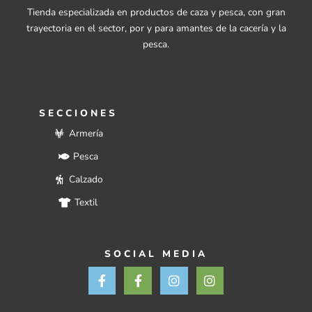
Tienda especializada en productos de caza y pesca, con gran
trayectoria en el sector, por y para amantes de la cacería y la
pesca.
SECCIONES
Armería
Pesca
Calzado
Textil
SOCIAL MEDIA
F
F
I
I
a
a
n
n
c
c
s
s
e
e
t
t