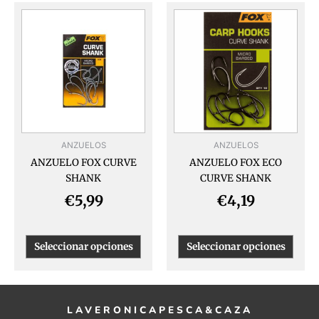
Este
Este
producto
produ
tiene
tiene
múltiples
múlti
variantes.
varia
Las
Las
opciones
opcio
se
se
pueden
pued
ANZUELOS
ANZUELOS
elegir
elegir
ANZUELO FOX CURVE
ANZUELO FOX ECO
en
en
SHANK
CURVE SHANK
la
la
página
págin
€
5,99
€
4,19
de
de
producto
produ
Seleccionar opciones
Seleccionar opciones
LAVERONICAPESCA&CAZA