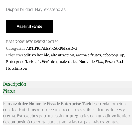
ENTERPRISETACKLE
Disponibilidad:
Hay existencias
POP
UP
Añadir al carrito
MAIZ
LIQUIDO
EAN:
702811670105
SKU
00320
NOUVELLE
Categorías
ARTIFICIALES
,
CARPFISHING
FIZZ
Etiquetas
aditivo líquido
,
alta atracción
,
aroma a frutas
,
cebo pop-up
,
cantidad
Enterprise Tackle
,
LaVerónica
,
maíz dulce
,
Nouvelle Fizz
,
Pesca
,
Rod
Hutchinson
Descripción
Marca
El
maíz dulce Nouvelle Fizz de Enterprise Tackle
, en colaboración
con Rod Hutchinson, ofrece un aroma irresistible a frutas dulces y
crema. Estos cebos pop-up están impregnados con un aditivo líquido
de composición secreta para atraer a las carpas más exigentes.