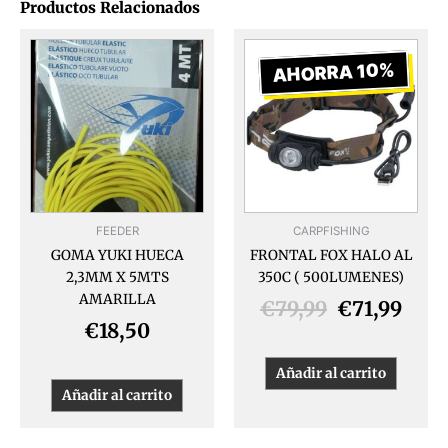
Productos Relacionados
El
El
precio
prec
AHORRA 10%
original
actu
era:
es:
€79,99.
€71,
FEEDER
CARPFISHING
GOMA YUKI HUECA
FRONTAL FOX HALO AL
2,3MM X 5MTS
350C ( 500LUMENES)
AMARILLA
€
79,99
€
71,99
€
18,50
Añadir al carrito
Añadir al carrito