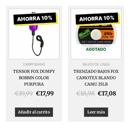
El
El
El
El
precio
precio
precio
prec
AHORRA 10%
AHORRA 10%
original
actual
original
actu
era:
es:
era:
es:
€19,99.
€17,99.
€18,98.
€17,
AGOTADO
CARPFISHING
BAJOS DE LINEA
TENSOR FOX DUMPY
TRENZADO BAJOS FOX
BOBBIN COLOR
CAMOTEX BLANDO
PURPURA
CAMU 25LB
€
19,99
€
17,99
€
18,98
€
17,08
Añadir al carrito
Leer más