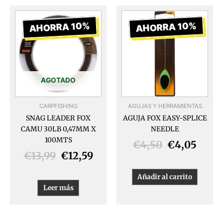
El
El
El
El
precio
precio
precio
preci
AHORRA 10%
AHORRA 10%
original
actual
original
actua
era:
es:
era:
es:
€13,99.
€12,59.
€4,50.
€4,05
AGOTADO
CARPFISHING
AGUJAS Y HERRAMIENTAS
SNAG LEADER FOX
AGUJA FOX EASY-SPLICE
CAMU 30LB 0,47MM X
NEEDLE
100MTS
€
4,50
€
4,05
€
13,99
€
12,59
Añadir al carrito
Leer más