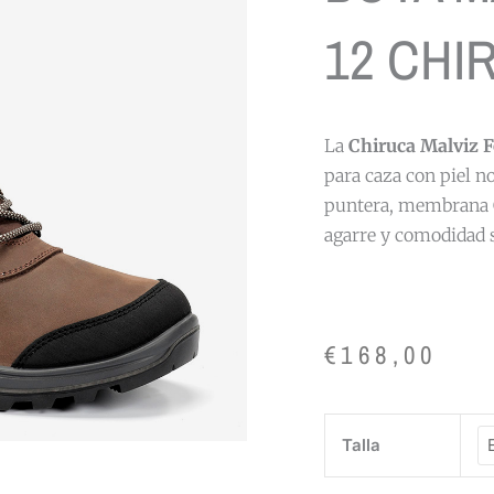
12 CHI
La
Chiruca Malviz F
para caza con piel n
puntera, membrana 
agarre y comodidad 
€
168,00
BOTA
Talla
MALVIZ
FORCE