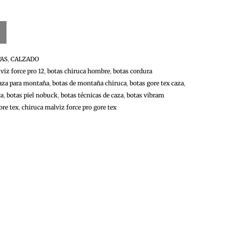
AS
,
CALZADO
viz force pro 12
,
botas chiruca hombre
,
botas cordura
caza para montaña
,
botas de montaña chiruca
,
botas gore tex caza
,
ca
,
botas piel nobuck
,
botas técnicas de caza
,
botas vibram
ore tex
,
chiruca malviz force pro gore tex