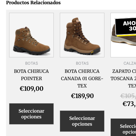
Productos Relacionados
Este
Este
producto
producto
AHO
tiene
tiene
3
múltiples
múltiples
variantes.
variantes.
Las
Las
opciones
opciones
BOTAS
se
BOTAS
se
CALZ
pueden
pueden
BOTA CHIRUCA
BOTA CHIRUCA
ZAPATO C
elegir
elegir
POINTER
CANADA 01 GORE-
TOSCANA 2
en
en
TEX
TE
€
109,00
la
la
€
189,90
€
105
página
página
€
73
de
de
Seleccionar
producto
producto
opciones
Seleccionar
opciones
Selecc
opcio