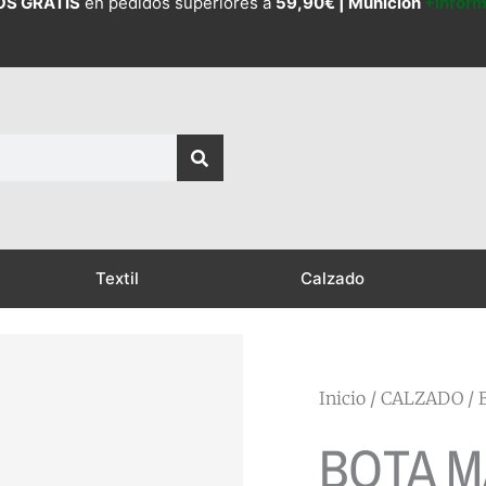
OS GRATIS
en pedidos superiores a
59,90€ |
Munición
+Infor
Textil
Calzado
Inicio
/
CALZADO
/
BOTA M