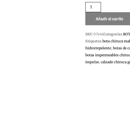
PRO
12
CHIRUCA
Añadir al carrito
cantidad
SKU
07446
Categorías
BOT
Etiquetas
bota chiruca mal
hidrorrepelente
,
botas de 
botas impermeables chiru
impulse
,
calzado chiruca g