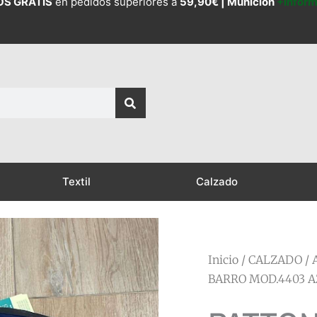
OS GRATIS
en pedidos superiores a
59,90€ |
Munición
+Infor
Textil
Calzado
Inicio
/
CALZADO
/
BARRO MOD.4403 