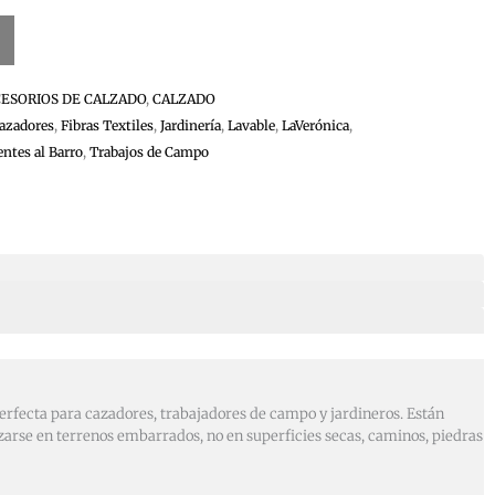
ESORIOS DE CALZADO
,
CALZADO
azadores
,
Fibras Textiles
,
Jardinería
,
Lavable
,
LaVerónica
,
entes al Barro
,
Trabajos de Campo
perfecta para cazadores, trabajadores de campo y jardineros. Están
izarse en terrenos embarrados, no en superficies secas, caminos, piedras