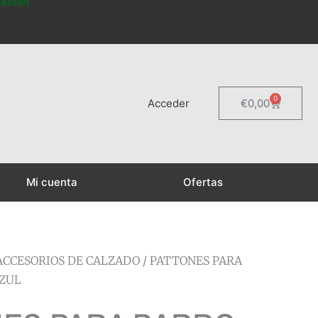
mación
0
Carrito
Acceder
€
0,00
Mi cuenta
Ofertas
ACCESORIOS DE CALZADO
/ PATTONES PARA
AZUL