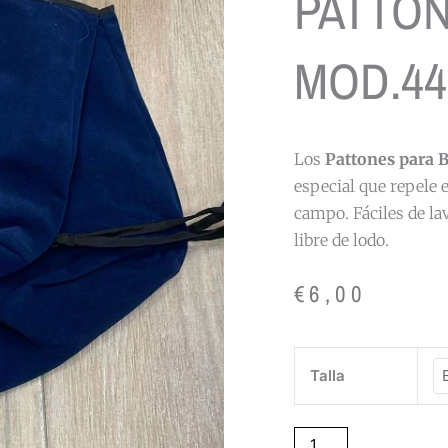
PATTON
MOD.44
Los
Pattones para 
especial que repele e
campo. Fáciles de la
libre de lodo.
€
6,00
PATTONES
Talla
PARA
BARRO
MOD.4403