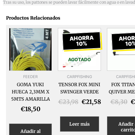
Tras su uso, los pattones se pueden lavar fácilmente con agua o en lava
Productos Relacionados
El
El
E
precio
precio
p
AHORRA
AHOR
10%
10
original
actual
o
era:
es:
e
€23,98.
€21,58.
€
AGOTADO
FEEDER
CARPFISHING
CARPFISH
GOMA YUKI
TENSOR FOX MINI
FOX TITA
HUECA 2,3MM X
SWINGER VERDE
QUIVER M
5MTS AMARILLA
€
23,98
€
21,58
€
8,30
€
€
18,50
Leer más
Añadir 
carrit
Añadir al