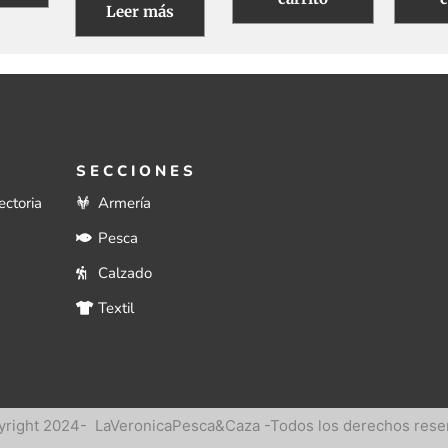
Leer más
SECCIONES
ectoria
Armería
Pesca
Calzado
Textil
right 2024- LaVeronicaPesca&Caza -Todos los derechos rese
right 2024- LaVeronicaPesca&Caza -Todos los derechos rese