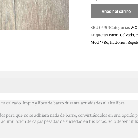
AZUL
cantidad
Añadir al carrito
SKU
05903
Categorías
ACC
Etiquetas
Barro
,
Calzado
,
c
Mod.4486
,
Pattones
,
Repel
tu calzado limpio y libre de barro durante actividades al aire libre.
dos para que no se adhiera nada de barro, convirtiéndolos en una opción 
 la acumulación de capas pesadas de suciedad en tus botas. Solo deben util