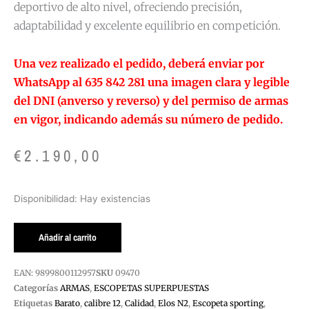
deportivo de alto nivel, ofreciendo precisión,
adaptabilidad y excelente equilibrio en competición.
Una vez realizado el pedido, deberá enviar por
WhatsApp al 635 842 281 una imagen clara y legible
del DNI (anverso y reverso) y del permiso de armas
en vigor, indicando además su número de pedido.
€
2.190,00
ESCOPETA
Disponibilidad:
Hay existencias
SUPERPUESTA
ELOS
Añadir al carrito
2
SPORTING
EAN:
9899800112957
SKU
09470
CAL.12
Categorías
ARMAS
,
ESCOPETAS SUPERPUESTAS
76CAÑO
Etiquetas
Barato
,
calibre 12
,
Calidad
,
Elos N2
,
Escopeta sporting
,
cantidad