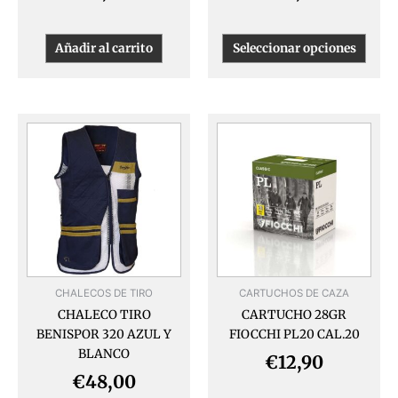
de
produ
Añadir al carrito
Seleccionar opciones
Este
Este
producto
produ
tiene
tiene
múltiples
múlti
variantes.
varia
Las
Las
opciones
opcio
se
se
pueden
pued
CHALECOS DE TIRO
CARTUCHOS DE CAZA
elegir
elegir
CHALECO TIRO
CARTUCHO 28GR
en
en
BENISPOR 320 AZUL Y
FIOCCHI PL20 CAL.20
la
la
BLANCO
página
págin
€
12,90
de
de
€
48,00
producto
produ