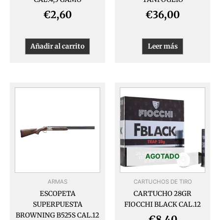
€
2,60
€
36,00
Añadir al carrito
Leer más
Este
produ
tiene
múlti
varia
Las
opcio
AGOTADO
se
pued
ARMAS
CARTUCHOS DE TIRO
elegir
ESCOPETA
CARTUCHO 28GR
en
SUPERPUESTA
FIOCCHI BLACK CAL.12
la
BROWNING B525S CAL.12
págin
€
8,40