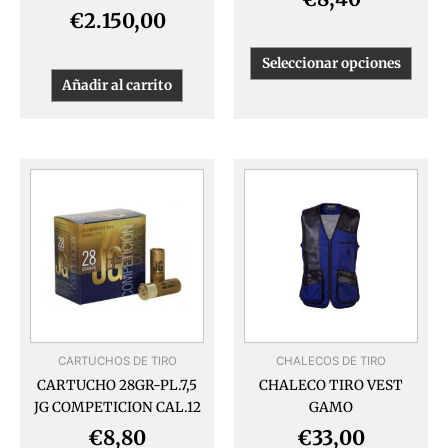
de
€
2.150,00
produ
Seleccionar opciones
Añadir al carrito
Este
produ
tiene
múlti
varia
Las
opcio
se
pued
CARTUCHOS DE TIRO
CHALECOS DE TIRO
elegir
CARTUCHO 28GR-PL.7,5
CHALECO TIRO VEST
en
JG COMPETICION CAL.12
GAMO
la
págin
€
8,80
€
33,00