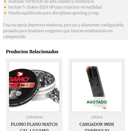
Acabado TRIWOOD de alta calidad y resistencia.
Incluye 5 chokes EXIS HP para máxima versatilidad.
Diseño equilibrado para disciplinas sporting y trap.
Una escopeta deportiva moderna, precisa y altamente configurable,
pensada para tiradores exigentes que buscan rendimiento en
competición.
Productos Relacionados
AGOTADO
CARABINA
ARMAS
PLOMO PLANO MATCH
CARGADOR 9MM
CAL.4,5 GAMO
TANFOGLIO