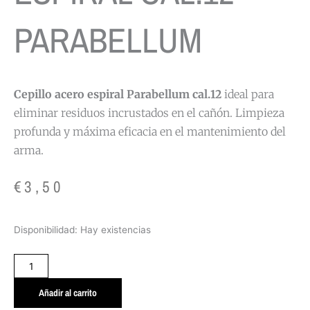
PARABELLUM
Cepillo acero espiral Parabellum cal.12
ideal para
eliminar residuos incrustados en el cañón. Limpieza
profunda y máxima eficacia en el mantenimiento del
arma.
€
3,50
CEPILLO
Disponibilidad:
Hay existencias
ACERO
ESPIRAL
CAL.12
PARABELLUM
Añadir al carrito
cantidad