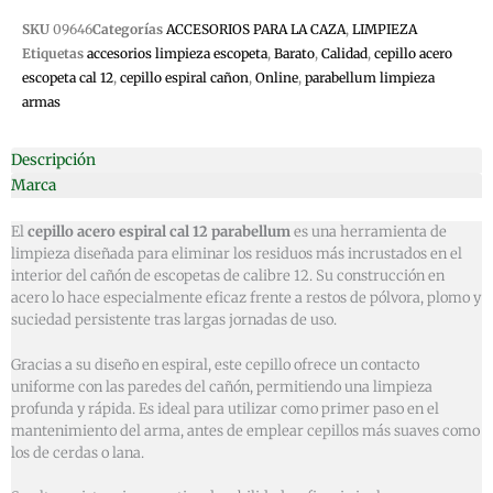
SKU
09646
Categorías
ACCESORIOS PARA LA CAZA
,
LIMPIEZA
Etiquetas
accesorios limpieza escopeta
,
Barato
,
Calidad
,
cepillo acero
escopeta cal 12
,
cepillo espiral cañon
,
Online
,
parabellum limpieza
armas
Descripción
Marca
El
cepillo acero espiral cal 12 parabellum
es una herramienta de
limpieza diseñada para eliminar los residuos más incrustados en el
interior del cañón de escopetas de calibre 12. Su construcción en
acero lo hace especialmente eficaz frente a restos de pólvora, plomo y
suciedad persistente tras largas jornadas de uso.
Gracias a su diseño en espiral, este cepillo ofrece un contacto
uniforme con las paredes del cañón, permitiendo una limpieza
profunda y rápida. Es ideal para utilizar como primer paso en el
mantenimiento del arma, antes de emplear cepillos más suaves como
los de cerdas o lana.