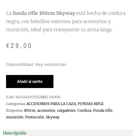
La
funda rifle 100cm Skyway
está hecha de cordura
negra, con bolsillos externos para accesorios y
munición, ideal para transportar tu arma larga.
€
29,00
FUNDA
Disponibilidad:
Hay existencias
RIFLE
100CM
Añadir al carrito
SKYWAY
cantidad
EAN:
8434645011152
SKU
06906
Categorías
ACCESORIOS PARA LA CAZA
,
FUNDAS RIFLE
Etiquetas
100cm
,
accesorios
,
cargadores
,
Cordura
,
Funda rifle
,
munición
,
Protección
,
Skyway
Descripción