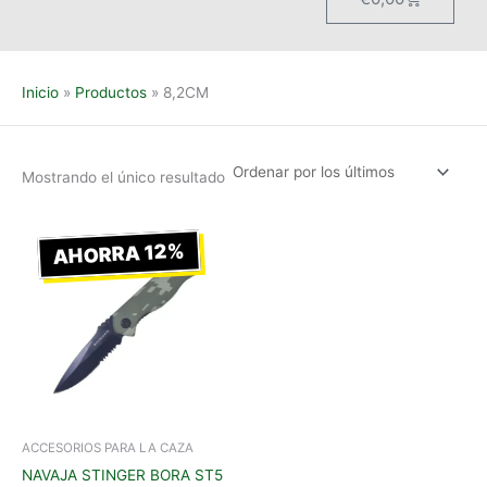
Inicio
Productos
8,2CM
Mostrando el único resultado
Rango
Este
de
AHORRA 12%
producto
precios:
tiene
desde
€15,00
múltiples
hasta
variantes.
€17,00
Las
opciones
se
pueden
elegir
ACCESORIOS PARA LA CAZA
en
NAVAJA STINGER BORA ST5