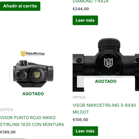
DIAMOND 1-4X24
Añadir al carrito
€
244,00
Leer más
AGOTADO
AGOTADO
OPTICA
VISOR NIKKOSTIRLING 3-9X40
OPTICA
MILDOT
VISOR PUNTO ROJO NIKKO
€
105,00
STIRLING 1X35 CON MONTURA
Leer más
€
189,00