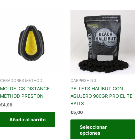
E
p
t
m
va
L
o
s
p
el
CEBADORES METHOD
CARPFISHING
e
MOLDE ICS DISTANCE
PELLETS HALIBUT CON
la
METHOD PRESTON
AGUJERO 900GR PRO ELITE
p
BAITS
€
4,99
d
€
5,00
p
Añadir al carrito
Seleccionar
opciones