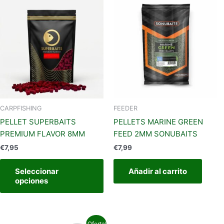
Este
producto
tiene
múltiples
variantes.
Las
opciones
se
pueden
elegir
CARPFISHING
FEEDER
en
PELLET SUPERBAITS
PELLETS MARINE GREEN
la
PREMIUM FLAVOR 8MM
FEED 2MM SONUBAITS
página
€
7,95
€
7,99
de
producto
Seleccionar
Añadir al carrito
opciones
El
El
E
¡Oferta!