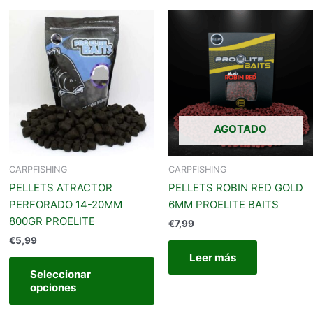
Este
producto
tiene
múltiples
variantes.
Las
opciones
AGOTADO
se
pueden
elegir
CARPFISHING
CARPFISHING
en
PELLETS ATRACTOR
PELLETS ROBIN RED GOLD
la
PERFORADO 14-20MM
6MM PROELITE BAITS
página
800GR PROELITE
€
7,99
de
€
5,99
producto
Leer más
Seleccionar
opciones