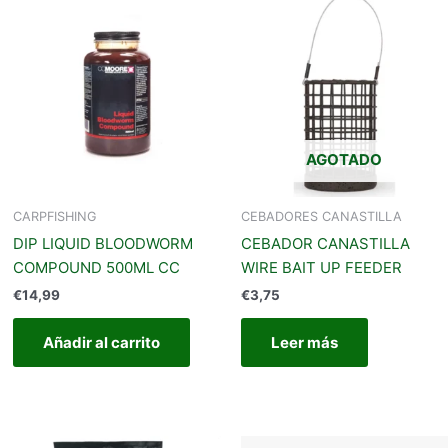
Este
producto
iene
últiples
ariantes.
Las
opciones
AGOTADO
se
pueden
legir
CARPFISHING
CEBADORES CANASTILLA
en
DIP LIQUID BLOODWORM
CEBADOR CANASTILLA
a
COMPOUND 500ML CC
WIRE BAIT UP FEEDER
página
€
14,99
€
3,75
de
producto
Añadir al carrito
Leer más
Este