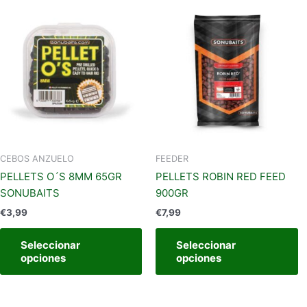
Este
E
producto
p
tiene
t
múltiples
m
variantes.
va
Las
L
opciones
o
se
s
pueden
p
elegir
el
CEBOS ANZUELO
FEEDER
en
e
PELLETS O´S 8MM 65GR
PELLETS ROBIN RED FEED
la
la
SONUBAITS
900GR
página
p
€
3,99
€
7,99
de
d
producto
p
Seleccionar
Seleccionar
opciones
opciones