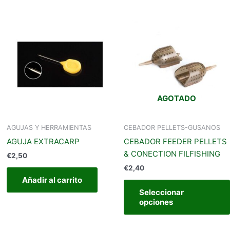
Este
producto
iene
últiples
ariantes.
Las
opciones
AGOTADO
se
pueden
legir
AGUJAS Y HERRAMIENTAS
CEBADOR PELLETS-GUSANOS
en
AGUJA EXTRACARP
CEBADOR FEEDER PELLETS
a
& CONECTION FILFISHING
€
2,50
página
€
2,40
de
Añadir al carrito
producto
Seleccionar
opciones