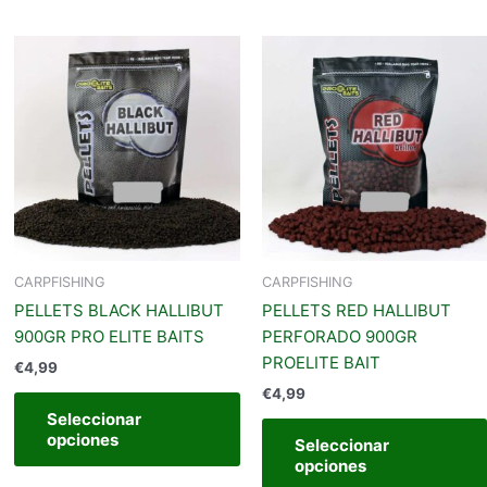
Este
Este
producto
producto
iene
tiene
últiples
múltiples
ariantes.
variantes.
Las
Las
opciones
opciones
se
se
pueden
pueden
legir
elegir
CARPFISHING
CARPFISHING
en
en
PELLETS BLACK HALLIBUT
PELLETS RED HALLIBUT
a
la
900GR PRO ELITE BAITS
PERFORADO 900GR
página
página
PROELITE BAIT
€
4,99
de
de
€
4,99
producto
producto
Seleccionar
opciones
Seleccionar
opciones