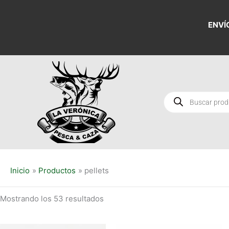
Ordenado
Ir
por
al
los
ENVÍ
últimos
contenido
Búsqueda
de
productos
Inicio
Productos
pellets
Mostrando los 53 resultados