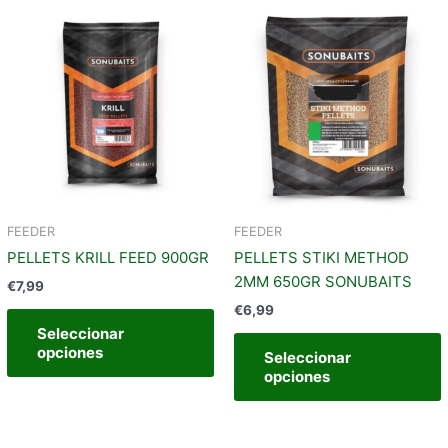
ste
Este
roducto
producto
iene
tiene
t
últiples
múltiples
m
riantes.
variantes.
v
as
Las
pciones
opciones
e
se
ueden
pueden
egir
elegir
e
FEEDER
FEEDER
n
en
PELLETS KRILL FEED 900GR
PELLETS STIKI METHOD
la
l
2MM 650GR SONUBAITS
€
7,99
ágina
página
€
6,99
e
de
Seleccionar
roducto
producto
opciones
Seleccionar
opciones