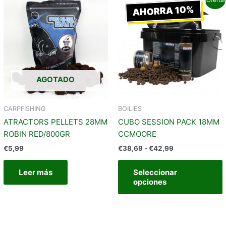
de
AHORRA 10%
roducto
precios:
iene
t
desde
€38,69
últiples
m
hasta
riantes.
v
€42,99
as
pciones
AGOTADO
e
ueden
egir
e
CARPFISHING
BOILIES
n
ATRACTORS PELLETS 28MM
CUBO SESSION PACK 18MM
l
ROBIN RED/800GR
CCMOORE
ágina
€
5,99
€
38,69
-
€
42,99
e
roducto
Leer más
Seleccionar
opciones