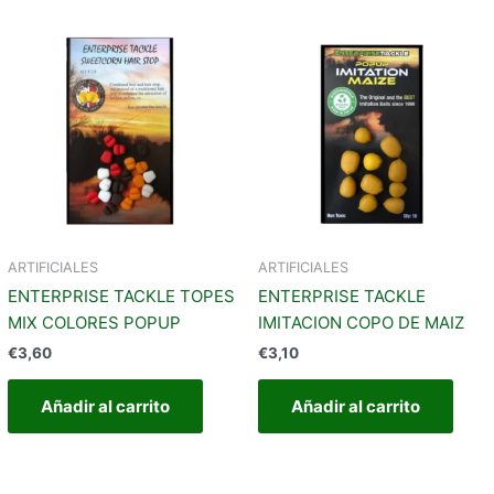
ste
roducto
iene
últiples
riantes.
as
pciones
e
ueden
egir
ARTIFICIALES
ARTIFICIALES
n
ENTERPRISE TACKLE TOPES
ENTERPRISE TACKLE
MIX COLORES POPUP
IMITACION COPO DE MAIZ
ágina
€
3,60
€
3,10
e
roducto
Añadir al carrito
Añadir al carrito