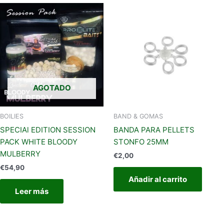
AGOTADO
BOILIES
BAND & GOMAS
SPECIAl EDITION SESSION
BANDA PARA PELLETS
PACK WHITE BLOODY
STONFO 25MM
MULBERRY
€
2,00
€
54,90
Añadir al carrito
Leer más