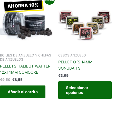
precio
precio
AHORRA 10%
p
original
actual
t
era:
es:
€9,50.
€8,55.
m
va
L
o
s
p
el
BOILIES DE ANZUELO Y CHUFAS
CEBOS ANZUELO
DE ANZUELOS
e
PELLET O´S 14MM
PELLETS HALIBUT WAFTER
la
SONUBAITS
12X14MM CCMOORE
p
€
3,99
d
€
9,50
€
8,55
p
Seleccionar
Añadir al carrito
opciones