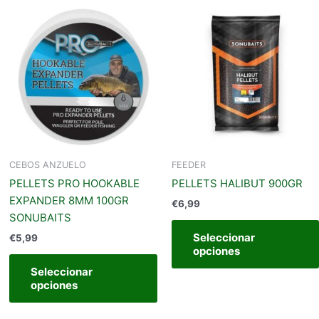
Este
Este
producto
producto
iene
tiene
últiples
múltiples
ariantes.
variantes.
Las
Las
opciones
opciones
se
se
pueden
pueden
legir
elegir
CEBOS ANZUELO
FEEDER
en
en
PELLETS PRO HOOKABLE
PELLETS HALIBUT 900GR
a
la
EXPANDER 8MM 100GR
€
6,99
página
página
SONUBAITS
de
de
Seleccionar
€
5,99
producto
producto
opciones
Seleccionar
opciones