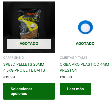
Este
Este
producto
producto
iene
tiene
últiples
múltiples
ariantes.
variantes.
Las
Las
opciones
opciones
AGOTADO
AGOTADO
se
se
pueden
pueden
legir
elegir
CARPFISHING
CUBETAS Y TAMIZ
en
en
SPEED PELLETS 20MM
CRIBA ARO PLASTICO 4MM
a
la
4,5KG PRO ELITE BAITS
PRESTON
página
página
€
19,99
€
30,00
de
de
producto
producto
Seleccionar
Leer más
opciones