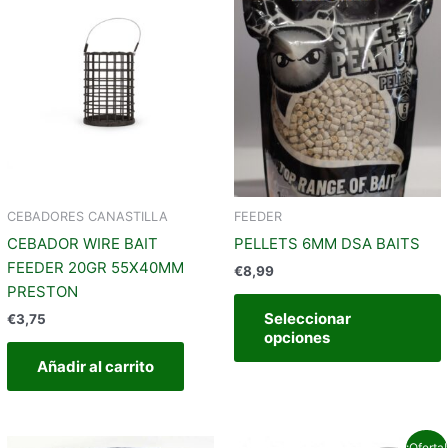
t
m
v
e
CEBADORES CANASTILLA
FEEDER
CEBADOR WIRE BAIT
PELLETS 6MM DSA BAITS
l
FEEDER 20GR 55X40MM
€
8,99
PRESTON
Seleccionar
€
3,75
opciones
Añadir al carrito
Rango
ste
¡Oferta!