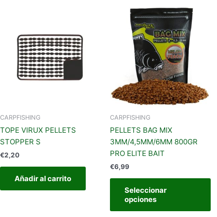
E
p
t
m
va
L
o
s
p
el
CARPFISHING
CARPFISHING
e
TOPE VIRUX PELLETS
PELLETS BAG MIX
la
STOPPER S
3MM/4,5MM/6MM 800GR
p
PRO ELITE BAIT
€
2,20
d
€
6,99
p
Añadir al carrito
Seleccionar
opciones