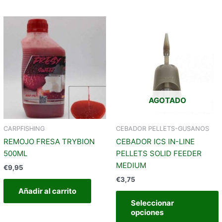
ste
roducto
iene
t
últiples
m
riantes.
v
as
pciones
AGOTADO
e
ueden
egir
e
CARPFISHING
CEBADOR PELLETS-GUSANOS
n
REMOJO FRESA TRYBION
CEBADOR ICS IN-LINE
l
500ML
PELLETS SOLID FEEDER
ágina
MEDIUM
€
9,95
e
€
3,75
roducto
Añadir al carrito
Seleccionar
opciones