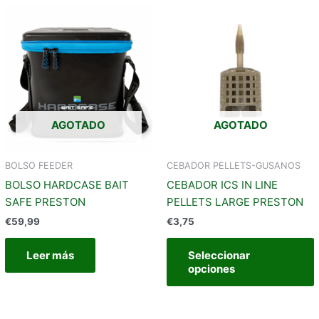
t
m
v
AGOTADO
AGOTADO
e
BOLSO FEEDER
CEBADOR PELLETS-GUSANOS
BOLSO HARDCASE BAIT
CEBADOR ICS IN LINE
l
SAFE PRESTON
PELLETS LARGE PRESTON
€
59,99
€
3,75
Leer más
Seleccionar
opciones