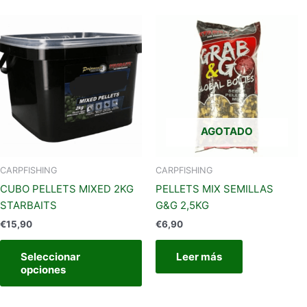
Este
producto
tiene
múltiples
variantes.
Las
opciones
AGOTADO
se
pueden
elegir
CARPFISHING
CARPFISHING
en
CUBO PELLETS MIXED 2KG
PELLETS MIX SEMILLAS
la
STARBAITS
G&G 2,5KG
página
€
15,90
€
6,90
de
producto
Seleccionar
Leer más
opciones