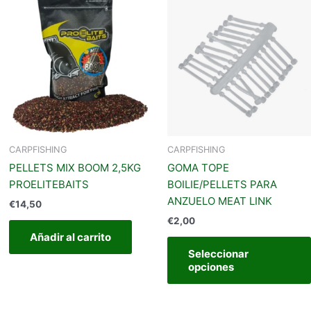
producto
iene
últiples
ariantes.
Las
opciones
se
pueden
legir
CARPFISHING
CARPFISHING
en
PELLETS MIX BOOM 2,5KG
GOMA TOPE
a
PROELITEBAITS
BOILIE/PELLETS PARA
página
ANZUELO MEAT LINK
€
14,50
de
€
2,00
producto
Añadir al carrito
Seleccionar
opciones