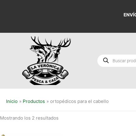
Ordenado
Ir
por
al
los
ENVÍ
últimos
contenido
Búsqueda
de
productos
Inicio
Productos
ortopédicos para el cabello
Mostrando los 2 resultados