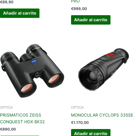
PRO
€
89,90
€
999,00
Añadir al carrito
Añadir al carrito
OPTICA
OPTICA
PRISMATICOS ZEISS
MONOCULAR CYCLOPS 335SE
CONQUEST HDX 8X32
€
1.170,00
€
890,00
Añadir al carrito