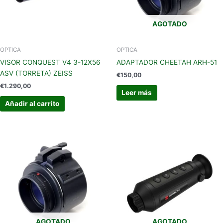
AGOTADO
OPTICA
OPTICA
VISOR CONQUEST V4 3-12X56
ADAPTADOR CHEETAH ARH-51
ASV (TORRETA) ZEISS
€
150,00
€
1.290,00
Leer más
Añadir al carrito
AGOTADO
AGOTADO