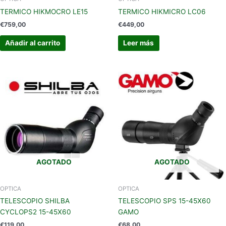
TERMICO HIKMOCRO LE15
TERMICO HIKMICRO LC06
€
759,00
€
449,00
Añadir al carrito
Leer más
AGOTADO
AGOTADO
OPTICA
OPTICA
TELESCOPIO SHILBA
TELESCOPIO SPS 15-45X60
CYCLOPS2 15-45X60
GAMO
€
119,00
€
68,00