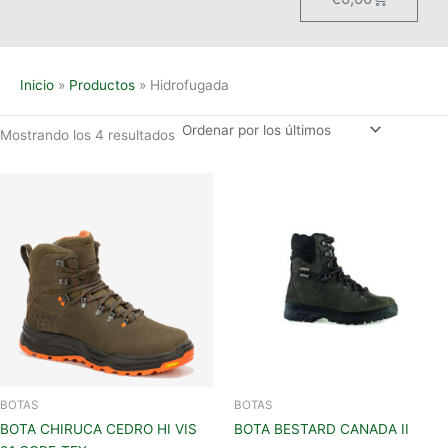
Inicio
Productos
Hidrofugada
Mostrando los 4 resultados
Este
Este
producto
produc
tiene
tiene
múltiples
múltipl
variantes.
variant
Las
Las
opciones
opcion
se
se
pueden
pueden
elegir
elegir
en
en
BOTAS
BOTAS
la
la
BOTA CHIRUCA CEDRO HI VIS
BOTA BESTARD CANADA II
página
página