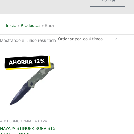
Inicio
Productos
Bora
Mostrando el único resultado
Rango
Este
de
AHORRA 12%
producto
precios:
tiene
desde
€15,00
múltiples
hasta
variantes.
€17,00
Las
opciones
se
pueden
elegir
en
ACCESORIOS PARA LA CAZA
la
NAVAJA STINGER BORA ST5
página